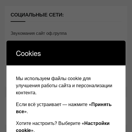
СОЦИАЛЬНЫЕ СЕТИ:
Звукомания сайт оф.группа
Винтажная Hi-Fi и High-End техника
Cookies
Контакт
Одноклассники
Youtube
Мы используем файлы cookie для
улучшения работы сайта и персонализации
контента.
Если всё устраивает — нажмите
«Принять
ТАКЖЕ ЧИТАЕМ:
все»
.
Хотите настроить? Выберите
«Настройки
cookie»
.