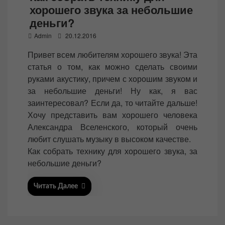
хорошего звука за небольшие
деньги?
P
Admin
20.12.2016
o
Привет всем любителям хорошего звука! Эта
s
статья о том, как можно сделать своими
t
руками акустику, причем с хорошим звуком и
e
за небольшие деньги! Ну как, я вас
d
заинтересовал? Если да, то читайте дальше!
o
Хочу представить вам хорошего человека
n
Александра Вселенского, который очень
любит слушать музыку в высоком качестве.
Как собрать технику для хорошего звука, за
небольшие деньги?
Читать Далее