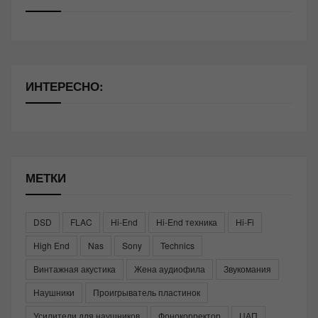
ИНТЕРЕСНО:
МЕТКИ
DSD
FLAC
Hi-End
Hi-End техника
Hi-Fi
High End
Nas
Sony
Technics
Винтажная акустика
Жена аудиофила
Звукомания
Наушники
Проигрыватель пластинок
Усилители для наушников
Фонокорректор
ЦАП