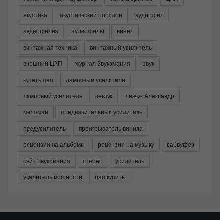
акустика
акустический поролон
аудиофил
аудиофилия
аудиофилы
винил
винтажная техника
винтажный усилитель
внешний ЦАП
журнал Звукомания
звук
купить цап
ламповые усилители
ламповый усилитель
левчук
левчук Александр
меломан
предварительный усилитель
предусилитель
проигрыватель винила
рецензии на альбомы
рецензии на музыку
сабвуфер
сайт Звукомания
стерео
усилитель
усилитель мощности
цап купить