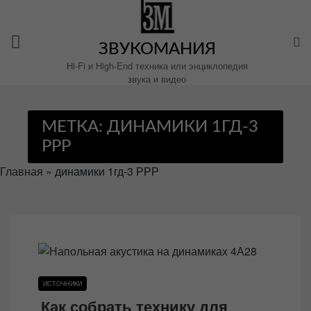
Перейти
к
содержимому
ЗВУКОМАНИЯ
Hi-Fi и High-End техника или энциклопедия
звука и видео
МЕТКА:
ДИНАМИКИ 1ГД-3
РРР
Главная
»
динамики 1гд-3 РРР
ИСТОЧНИКИ
Как собрать технику для