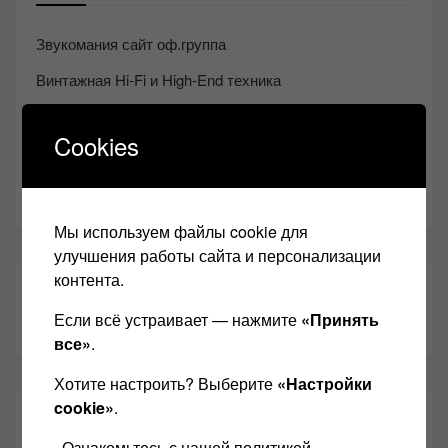
Звукомания сайт оф.группа
Винтажная Hi-Fi и High-End техника
Контакт
Cookies
Одноклассники
Youtube
Мы используем файлы cookie для
улучшения работы сайта и персонализации
контента.
ТАКЖЕ ЧИТАЕМ:
Если всё устраивает — нажмите
«Принять
все»
.
Хотите настроить? Выберите
«Настройки
cookie»
.
СВЕЖИЕ ЗАПИСИ
Ознакомьтесь с нашей политикой