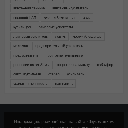
винтажная техника
винтажный усилитель
внешний ЦАП
журнал Звукомания
звук
купить цап
ламповые усилители
ламповый усилитель
левчук
левчук Александр
меломан
предварительный усилитель
предусилитель
проигрыватель винила
рецензии на альбомы
рецензии на музыку
сабвуфер
сайт Звукомания
стерео
усилитель
усилитель мощности
цап купить
Информация, размещённая на сайте «Звукомания»,
может использоваться исключительно в личных,