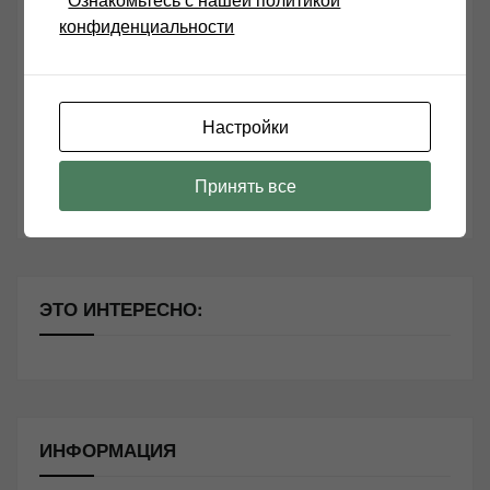
конфиденциальности
Возьмите друга в салон Hi-Fi техники
Чем дороже аудиотехника, тем лучше звучит?
Секреты Hi-Fi
Настройки
10 способов оптимизации потоковой музыки
Принять все
Почему виниловые пластинки звучат так хорошо?
ЭТО ИНТЕРЕСНО:
ИНФОРМАЦИЯ