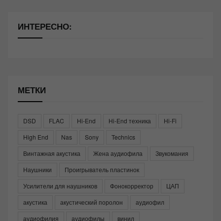
ИНТЕРЕСНО:
МЕТКИ
DSD
FLAC
Hi-End
Hi-End техника
Hi-Fi
High End
Nas
Sony
Technics
Винтажная акустика
Жена аудиофила
Звукомания
Наушники
Проигрыватель пластинок
Усилители для наушников
Фонокорректор
ЦАП
акустика
акустический поролон
аудиофил
аудиофилия
аудиофилы
винил