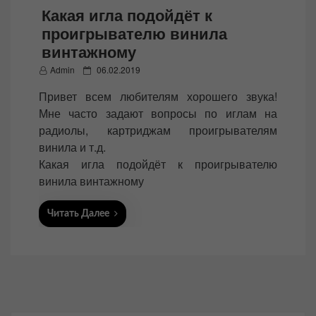
Какая игла подойдёт к
проигрывателю винила
винтажному
P
Admin
06.02.2019
o
Привет всем любителям хорошего звука!
s
Мне часто задают вопросы по иглам на
t
радиолы, картриджам проигрывателям
e
винила и т.д.
d
Какая игла подойдёт к проигрывателю
o
винила винтажному
n
Читать Далее