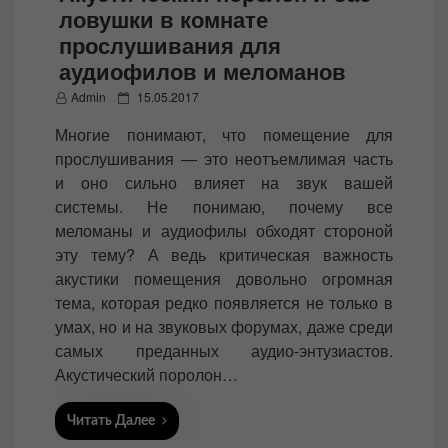
ловушки в комнате
прослушивания для
аудиофилов и меломанов
P
Admin
15.05.2017
o
Многие понимают, что помещение для
s
прослушивания — это неотъемлимая часть
t
и оно сильно влияет на звук вашей
e
системы. Не понимаю, почему все
d
меломаны и аудиофилы обходят стороной
o
эту тему? А ведь критическая важность
n
акустики помещения довольно огромная
тема, которая редко появляется не только в
умах, но и на звуковых форумах, даже среди
самых преданных аудио-энтузиастов.
Акустический поролон…
Читать Далее