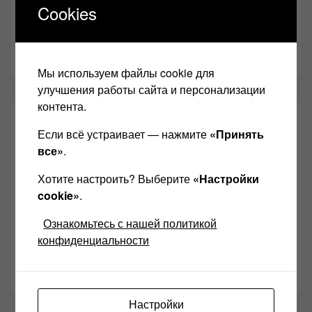
anl555@bk.ru
Cookies
Желаю Вам найти свой звук, с уважением,
Левчук
Александр Николаевич!
Мы используем файлы cookie для
улучшения работы сайта и персонализации
контента.
СОЦИАЛЬНЫЕ СЕТИ:
Если всё устраивает — нажмите
«Принять
все»
.
Звукомания сайт оф.группа
Хотите настроить? Выберите
«Настройки
Винтажная Hi-Fi и High-End техника
cookie»
.
Контакт
Ознакомьтесь с нашей политикой
конфиденциальности
Одноклассники
Youtube
Настройки