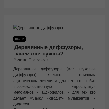
СТАТЬИ
Деревянные диффузоры,
зачем они нужны?
P
Admin
27.04.2017
o
Деревянные диффузоры (или звуковые
s
диффузоры) являются отличным
t
акустическим лечением для тех, кто любит
e
высококачественную «прослушку»
d
меломанов и аудиофилов, и для тех кто
o
делает музыку «сводит» музыкантов и
n
диджеев.