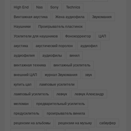
High End
Nas
Sony
Technics
Винтажная акустика
Жена аудиофила
Звукомания
Наушники
Проигрыватель пластинок
Усилители для наушников
Фонокорректор
ЦАП
акустика
акустический поролон
аудиофил
аудиофилия
аудиофилы
винил
винтажная техника
винтажный усилитель
внешний ЦАП
журнал Звукомания
звук
купить цап
ламповые усилители
ламповый усилитель
левчук
левчук Александр
меломан
предварительный усилитель
предусилитель
проигрыватель винила
рецензии на альбомы
рецензии на музыку
сабвуфер