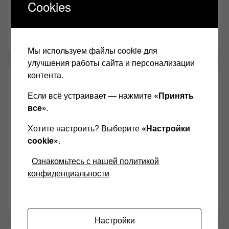
Cookies
Желаю Вам найти свой звук, с уважением,
Левчук
Александр Николаевич!
Мы используем файлы cookie для
улучшения работы сайта и персонализации
контента.
СОЦИАЛЬНЫЕ СЕТИ:
Если всё устраивает — нажмите
«Принять
все»
.
Звукомания сайт оф.группа
Хотите настроить? Выберите
«Настройки
Винтажная Hi-Fi и High-End техника
cookie»
.
Контакт
Ознакомьтесь с нашей политикой
Одноклассники
конфиденциальности
Youtube
Настройки