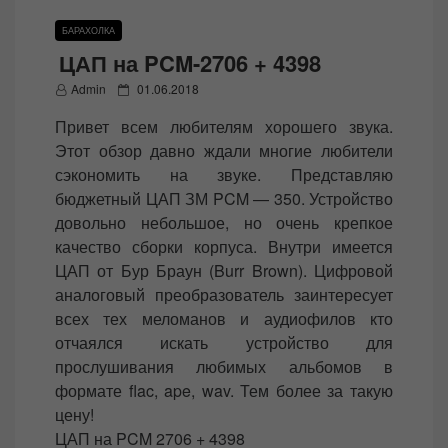
БАРАХОЛКА
ЦАП на PCM-2706 + 4398
P
Admin
01.06.2018
o
Привет всем любителям хорошего звука.
s
Этот обзор давно ждали многие любители
t
сэкономить на звуке. Представляю
e
бюджетный ЦАП ЗМ PCM — 350. Устройство
d
довольно небольшое, но очень крепкое
o
качество сборки корпуса. Внутри имеется
n
ЦАП от Бур Браун (Burr Brown). Цифровой
аналоговый преобразователь заинтересует
всех тех меломанов и аудиофилов кто
отчаялся искать устройство для
прослушивания любимых альбомов в
формате flac, ape, wav. Тем более за такую
цену!
ЦАП на PCM 2706 + 4398