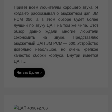
o
Привет всем любителям хорошего звука. Я
s
когда-то рассказывал о бюджетном цап ЗМ
t
PCM 350, а в этом обзоре будет более
e
лучший по звуку ЦАП на том же чипе. Этот
d
обзор давно ждали многие любители
o
сэкономить на звуке. Представляю
n
бюджетный ЦАП ЗМ PCM — 500. Устройство
довольно небольшое, но очень крепкое
качество сборки корпуса. Внутри имеется
ЦАП…
Читать Далее