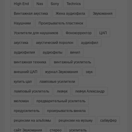
High End
Nas
Sony
Technics
Винтажная акустика
Жена аудиофила
Звукомания
Наушники
Проигрыватель пластинок
Усилители для наушников
Фонокорректор
ЦАП
акустика
акустический поролон
аудиофил
аудиофилия
аудиофилы
винил
винтажная техника
винтажный усилитель
внешний ЦАП
журнал Звукомания
звук
купить цап
ламповые усилители
ламповый усилитель
левчук
левчук Александр
меломан
предварительный усилитель
предусилитель
проигрыватель винила
рецензии на альбомы
рецензии на музыку
сабвуфер
сайт Звукомания
стерео
усилитель