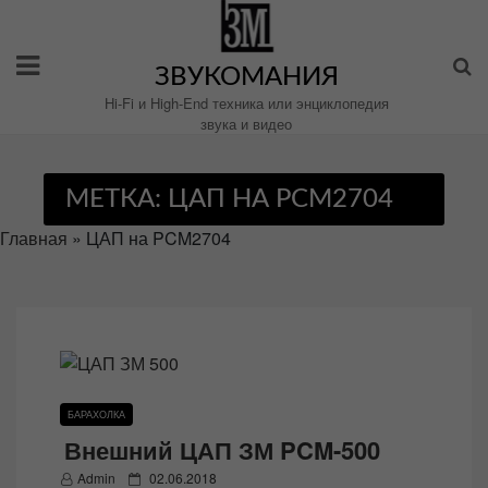
Перейти
к
содержимому
ЗВУКОМАНИЯ
Hi-Fi и High-End техника или энциклопедия
звука и видео
МЕТКА:
ЦАП НА PCM2704
Главная
»
ЦАП на PCM2704
БАРАХОЛКА
Внешний ЦАП ЗМ PCM-500
P
Admin
02.06.2018