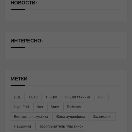
НОВОСТИ:
ИНТЕРЕСНО:
МЕТКИ
DSD
FLAC
Hi-End
Hi-End техника
Hi-Fi
High End
Nas
Sony
Technics
Винтажная акустика
Жена аудиофила
Звукомания
Наушники
Проигрыватель пластинок