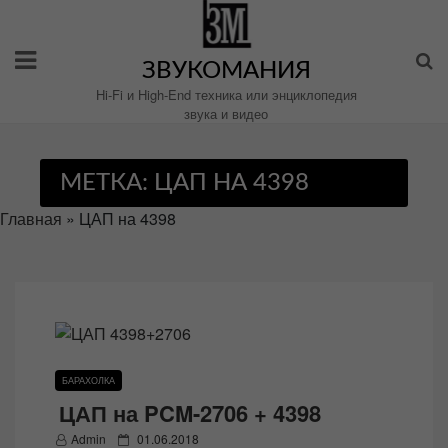
Перейти
к
содержимому
ЗВУКОМАНИЯ
Hi-Fi и High-End техника или энциклопедия
звука и видео
МЕТКА:
ЦАП НА 4398
Главная
»
ЦАП на 4398
БАРАХОЛКА
ЦАП на PCM-2706 + 4398
P
Admin
01.06.2018