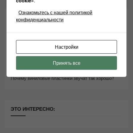
cookie»
.
Ознакомьтесь с нашей политикой
СВЕЖИЕ ЗАПИСИ
конфиденциальности
Возьмите друга в салон Hi-Fi техники
Чем дороже аудиотехника, тем лучше звучит?
Настройки
Секреты Hi-Fi
Принять все
10 способов оптимизации потоковой музыки
Почему виниловые пластинки звучат так хорошо?
ЭТО ИНТЕРЕСНО: