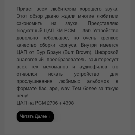
o
Привет всем любителям хорошего звука.
s
Этот обзор давно ждали многие любители
t
сэкономить на звуке. Представляю
e
бюджетный ЦАП ЗМ PCM — 350. Устройство
d
довольно небольшое, но очень крепкое
o
качество сборки корпуса. Внутри имеется
n
ЦАП от Бур Браун (Burr Brown). Цифровой
аналоговый преобразователь заинтересует
всех тех меломанов и аудиофилов кто
отчаялся искать устройство для
прослушивания любимых альбомов в
формате flac, ape, wav. Тем более за такую
цену!
ЦАП на PCM 2706 + 4398
Читать Далее