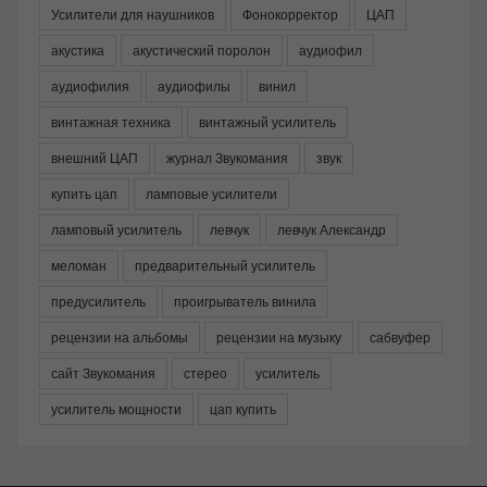
Усилители для наушников
Фонокорректор
ЦАП
акустика
акустический поролон
аудиофил
аудиофилия
аудиофилы
винил
винтажная техника
винтажный усилитель
внешний ЦАП
журнал Звукомания
звук
купить цап
ламповые усилители
ламповый усилитель
левчук
левчук Александр
меломан
предварительный усилитель
предусилитель
проигрыватель винила
рецензии на альбомы
рецензии на музыку
сабвуфер
сайт Звукомания
стерео
усилитель
усилитель мощности
цап купить