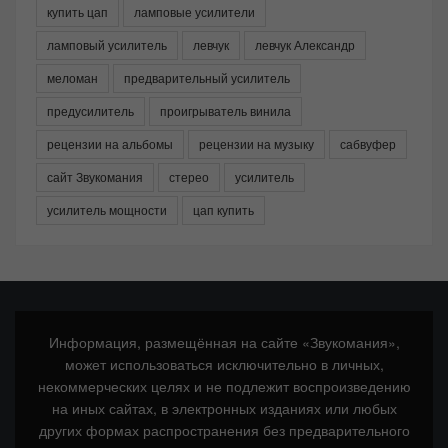
купить цап
ламповые усилители
ламповый усилитель
левчук
левчук Александр
меломан
предварительный усилитель
предусилитель
проигрыватель винила
рецензии на альбомы
рецензии на музыку
сабвуфер
сайт Звукомания
стерео
усилитель
усилитель мощности
цап купить
Информация, размещённая на сайте «Звукомания»,
может использоваться исключительно в личных,
некоммерческих целях и не подлежит воспроизведению
на иных сайтах, в электронных изданиях или любых
других формах распространения без предварительного