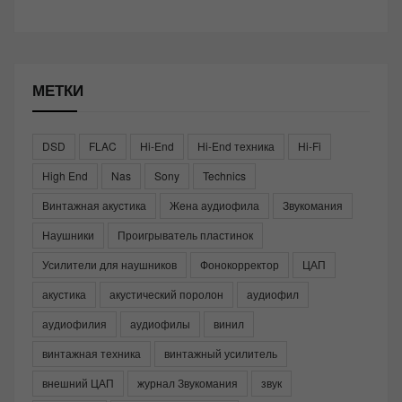
МЕТКИ
DSD
FLAC
Hi-End
Hi-End техника
Hi-Fi
High End
Nas
Sony
Technics
Винтажная акустика
Жена аудиофила
Звукомания
Наушники
Проигрыватель пластинок
Усилители для наушников
Фонокорректор
ЦАП
акустика
акустический поролон
аудиофил
аудиофилия
аудиофилы
винил
винтажная техника
винтажный усилитель
внешний ЦАП
журнал Звукомания
звук