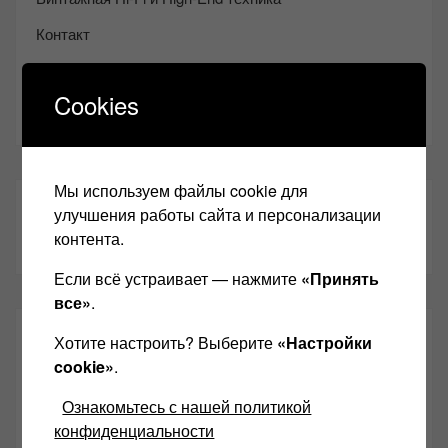
Контакт
Одноклассники
Cookies
Youtube
Мы используем файлы cookie для
ТАКЖЕ ЧИТАЕМ:
улучшения работы сайта и персонализации
контента.
Если всё устраивает — нажмите
«Принять
все»
.
СВЕЖИЕ ЗАПИСИ
Хотите настроить? Выберите
«Настройки
cookie»
.
Возьмите друга в салон Hi-Fi техники
Ознакомьтесь с нашей политикой
конфиденциальности
Чем дороже аудиотехника, тем лучше звучит?