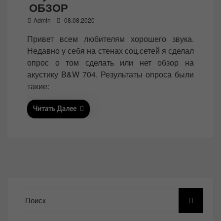
ОБЗОР
P
Admin
08.08.2020
o
Привет всем любителям хорошего звука.
s
Недавно у себя на стенах соц.сетей я сделал
t
опрос о том сделать или нет обзор на
e
акустику B&W 704. Результаты опроса были
d
такие:
o
n
Читать Далее
Поиск