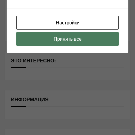
Секреты Hi-Fi
10 способов оптимизации потоковой музыки
Настройки
Почему виниловые пластинки звучат так хорошо?
Принять все
ЭТО ИНТЕРЕСНО:
ИНФОРМАЦИЯ