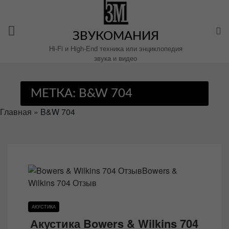
Перейти
к
содержимому
ЗВУКОМАНИЯ
Hi-Fi и High-End техника или энциклопедия
звука и видео
МЕТКА:
B&W 704
Главная
»
B&W 704
АКУСТИКА
Акустика Bowers & Wilkins 704