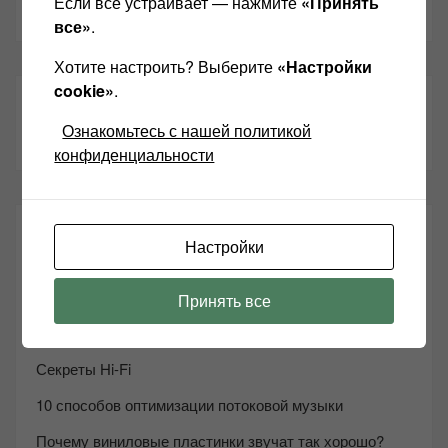
Если всё устраивает — нажмите
«Принять
Youtube
все»
.
Хотите настроить? Выберите
«Настройки
cookie»
.
ТАКЖЕ ЧИТАЕМ:
Ознакомьтесь с нашей политикой
конфиденциальности
СВЕЖИЕ ЗАПИСИ
Настройки
Возьмите друга в салон Hi-Fi техники
Принять все
Чем дороже аудиотехника, тем лучше звучит?
Секреты Hi-Fi
10 способов оптимизации потоковой музыки
Почему виниловые пластинки звучат так хорошо?