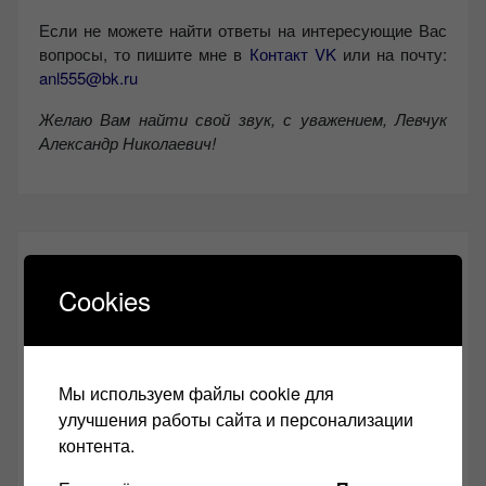
Если не можете найти ответы на интересующие Вас
вопросы, то пишите мне в
Контакт VK
или на почту:
anl555@bk.ru
Желаю Вам найти свой звук, с уважением,
Левчук
Александр Николаевич!
СОЦИАЛЬНЫЕ СЕТИ:
Cookies
Звукомания сайт оф.группа
Винтажная Hi-Fi и High-End техника
Мы используем файлы cookie для
Контакт
улучшения работы сайта и персонализации
контента.
Одноклассники