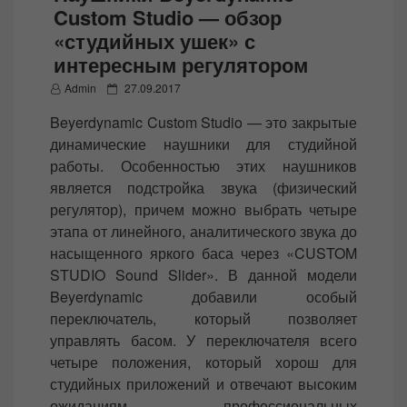
Custom Studio — обзор
«студийных ушек» с
интересным регулятором
P
Admin
27.09.2017
o
Beyerdynamic Custom Studio — это закрытые
s
динамические наушники для студийной
t
работы. Особенностью этих наушников
e
является подстройка звука (физический
d
регулятор), причем можно выбрать четыре
o
этапа от линейного, аналитического звука до
n
насыщенного яркого баса через «CUSTOM
STUDIO Sound Slider». В данной модели
Beyerdynamic добавили особый
переключатель, который позволяет
управлять басом. У переключателя всего
четыре положения, который хорош для
студийных приложений и отвечают высоким
ожиданиям профессиональных