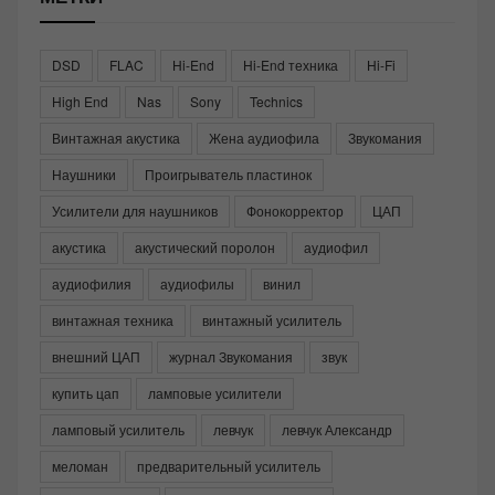
DSD
FLAC
Hi-End
Hi-End техника
Hi-Fi
High End
Nas
Sony
Technics
Винтажная акустика
Жена аудиофила
Звукомания
Наушники
Проигрыватель пластинок
Усилители для наушников
Фонокорректор
ЦАП
акустика
акустический поролон
аудиофил
аудиофилия
аудиофилы
винил
винтажная техника
винтажный усилитель
внешний ЦАП
журнал Звукомания
звук
купить цап
ламповые усилители
ламповый усилитель
левчук
левчук Александр
меломан
предварительный усилитель