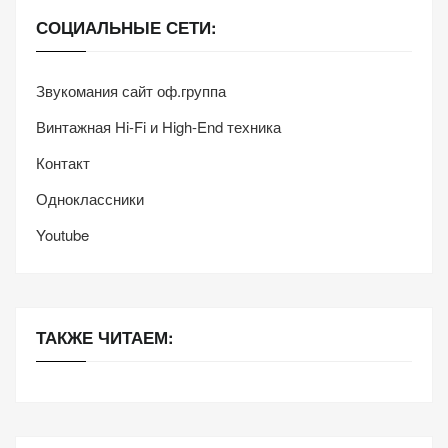
персонализированного
СОЦИАЛЬНЫЕ СЕТИ:
контента и
предложений.
Звукомания сайт оф.группа
Винтажная Hi-Fi и High-End техника
Контакт
Одноклассники
Youtube
ТАКЖЕ ЧИТАЕМ: