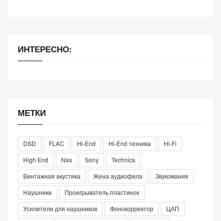
ИНТЕРЕСНО:
МЕТКИ
DSD
FLAC
Hi-End
Hi-End техника
Hi-Fi
High End
Nas
Sony
Technics
Винтажная акустика
Жена аудиофила
Звукомания
Наушники
Проигрыватель пластинок
Усилители для наушников
Фонокорректор
ЦАП