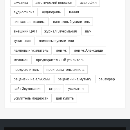
акустика
акустический поролон
аудиофил
аудиофилия
аудиофилы
винил
винтажная техника
винтажный усилитель
внешний ЦАП
журнал Звукомания
звук
купить цап
ламповые усилители
ламповый усилитель
левчук
левчук Александр
меломан
предварительный усилитель
предусилитель
проигрыватель винила
рецензии на альбомы
рецензии на музыку
сабвуфер
сайт Звукомания
стерео
усилитель
усилитель мощности
цап купить