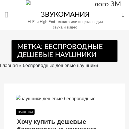
Перейти
к
ЗВУКОМАНИЯ
содержимому
Hi-Fi и High-End техника или энциклопедия
звука и видео
МЕТКА:
БЕСПРОВОДНЫЕ
Настройте
ДЕШЕВЫЕ НАУШНИКИ
файлы
cookie
Главная
»
беспроводные дешевые наушники
для
Звукомания.
НАУШНИКИ
Хочу купить дешевые
беспроводные наушники —