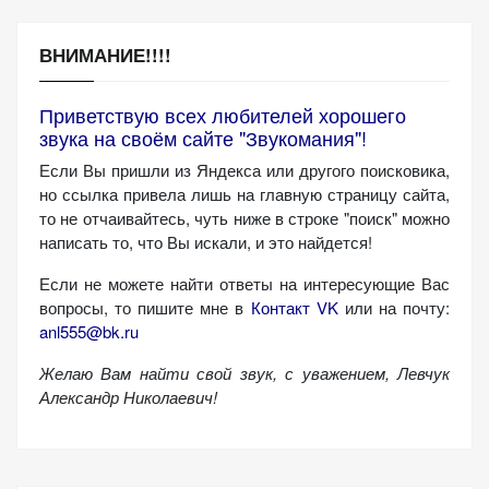
(Яндекс.Метрика).
Анонимно, без
ВНИМАНИЕ!!!!
персональных
данных.
Приветствую всех любителей хорошего
звука на своём сайте "Звукомания"!
Если Вы пришли из Яндекса или другого поисковика,
Маркетинговые
но ссылка привела лишь на главную страницу сайта,
(реклама)
то не отчаивайтесь, чуть ниже в строке "поиск" можно
Яндекс.Директ:
написать то, что Вы искали, и это найдется!
персонализированная
реклама на основе
Если не можете найти ответы на интересующие Вас
ваших интересов.
вопросы, то пишите мне в
Контакт VK
или на почту:
Рассказывая о своих
anl555@bk.ru
интересах и
Желаю Вам найти свой звук, с уважением,
Левчук
поведении при
Александр Николаевич!
посещении нашего
сайта, вы повышаете
вероятность
просмотра