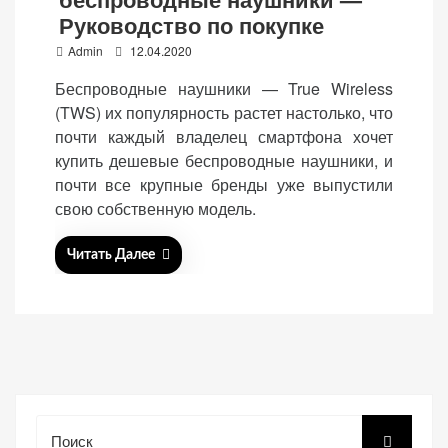
Руководство по покупке
P
Admin
12.04.2020
o
Беспроводные наушники — True Wireless
s
(TWS) их популярность растет настолько, что
«Принять
t
почти каждый владелец смартфона хочет
все»
e
купить дешевые беспроводные наушники, и
d
почти все крупные бренды уже выпустили
o
свою собственную модель.
n
Обязательные
«Настройки
Читать Далее
(технические)
cookie»
Необходимы для
работы сайта.
Сохраняют
настройки,
корзину,
авторизацию. Они
необходимы для
Поиск
функционирования