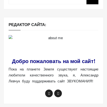
веб-сайта.
Функциональные
РЕДАКТОР САЙТА:
Обеспечивают
нормальную
работу сайта. Если
вы откажетесь от
использования
этих файлов
Добро пожаловать на мой сайт!
cookie, некоторые
функции веб-сайта
Пока на планете Земля существуют настоящие
исчезнут.
любители качественного звука, я, Александр
Левчук буду поддерживать сайт ЗВУКОМАНИЯ!
Статистические
(аналитика)
Анализируют
посещаемость