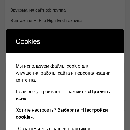
Звукомания сайт оф.группа
Винтажная Hi-Fi и High-End техника
Контакт
Cookies
Одноклассники
Youtube
Мы используем файлы cookie для
улучшения работы сайта и персонализации
контента.
ТАКЖЕ ЧИТАЕМ:
Если всё устраивает — нажмите
«Принять
все»
.
Хотите настроить? Выберите
«Настройки
cookie»
.
СВЕЖИЕ ЗАПИСИ
Ознакомьтесь с нашей политикой