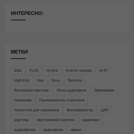
ИНТЕРЕСНО:
МЕТКИ
DSD
FLAC
Hi-End
Hi-End техника
Hi-Fi
High End
Nas
Sony
Technics
Винтажная акустика
Жена аудиофила
Звукомания
Наушники
Проигрыватель пластинок
Усилители для наушников
Фонокорректор
ЦАП
акустика
акустический поролон
аудиофил
аудиофилия
аудиофилы
винил