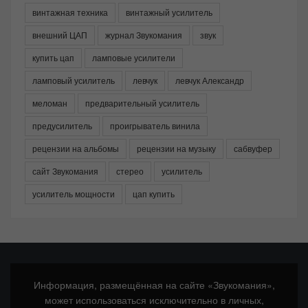
винтажная техника
винтажный усилитель
внешний ЦАП
журнал Звукомания
звук
купить цап
ламповые усилители
ламповый усилитель
левчук
левчук Александр
меломан
предварительный усилитель
предусилитель
проигрыватель винила
рецензии на альбомы
рецензии на музыку
сабвуфер
сайт Звукомания
стерео
усилитель
усилитель мощности
цап купить
Информация, размещённая на сайте «Звукомания»,
может использоваться исключительно в личных,