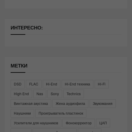
ИНТЕРЕСНО:
МЕТКИ
DSD
FLAC
Hi-End
Hi-End техника
Hi-Fi
High End
Nas
Sony
Technics
Винтажная акустика
Жена аудиофила
Звукомания
Наушники
Проигрыватель пластинок
Усилители для наушников
Фонокорректор
ЦАП