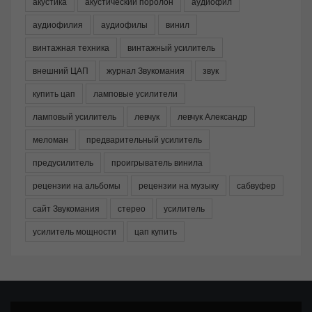
акустика
акустический поролон
аудиофил
аудиофилия
аудиофилы
винил
винтажная техника
винтажный усилитель
внешний ЦАП
журнал Звукомания
звук
купить цап
ламповые усилители
ламповый усилитель
левчук
левчук Александр
меломан
предварительный усилитель
предусилитель
проигрыватель винила
рецензии на альбомы
рецензии на музыку
сабвуфер
сайт Звукомания
стерео
усилитель
усилитель мощности
цап купить