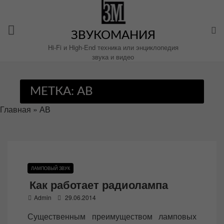
Перейти
к
содержимому
ЗВУКОМАНИЯ
Hi-Fi и High-End техника или энциклопедия
звука и видео
МЕТКА:
АВ
Главная
»
АВ
ЛАМПОВЫЙ ЗВУК
Как работает радиолампа
P
Admin
29.06.2014
o
Существенным преимуществом ламповых
s