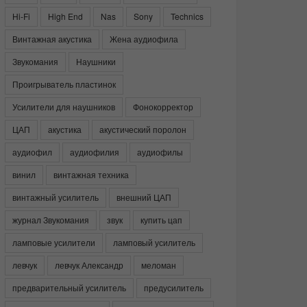
Hi-Fi
High End
Nas
Sony
Technics
Винтажная акустика
Жена аудиофила
Звукомания
Наушники
Проигрыватель пластинок
Усилители для наушников
Фонокорректор
ЦАП
акустика
акустический поролон
аудиофил
аудиофилия
аудиофилы
винил
винтажная техника
винтажный усилитель
внешний ЦАП
журнал Звукомания
звук
купить цап
ламповые усилители
ламповый усилитель
левчук
левчук Александр
меломан
предварительный усилитель
предусилитель