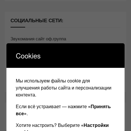
СОЦИАЛЬНЫЕ СЕТИ:
Звукомания сайт оф.группа
Винтажная Hi-Fi и High-End техника
Cookies
Контакт
Одноклассники
Мы используем файлы cookie для
Youtube
улучшения работы сайта и персонализации
контента.
Если всё устраивает — нажмите
«Принять
ТАКЖЕ ЧИТАЕМ:
все»
.
Хотите настроить? Выберите
«Настройки