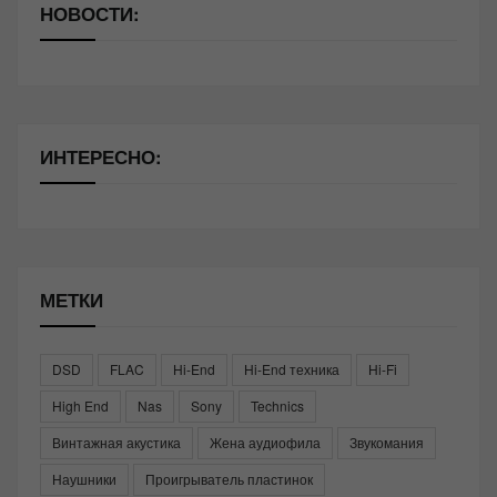
НОВОСТИ:
ИНТЕРЕСНО:
МЕТКИ
DSD
FLAC
Hi-End
Hi-End техника
Hi-Fi
High End
Nas
Sony
Technics
Винтажная акустика
Жена аудиофила
Звукомания
Наушники
Проигрыватель пластинок