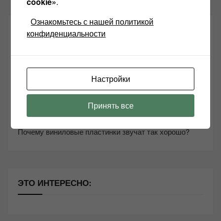
cookie»
.
Ознакомьтесь с нашей политикой
СВЕЖИЕ ЗАПИСИ
конфиденциальности
Возьмите друга в салон Hi-Fi техники
Настройки
Чем дороже аудиотехника, тем лучше звучит?
Секреты Hi-Fi
Принять все
10 способов оптимизации потоковой музыки
Почему виниловые пластинки звучат так хорошо?
ЭТО ИНТЕРЕСНО: