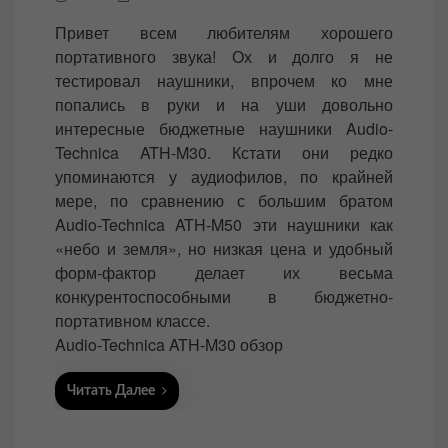
o
Привет всем любителям хорошего
s
портативного звука! Ох и долго я не
t
тестировал наушники, впрочем ко мне
e
попались в руки и на уши довольно
d
интересные бюджетные наушники Audio-
o
Technica ATH-M30. Кстати они редко
n
упоминаются у аудиофилов, по крайней
мере, по сравнению с большим братом
Audio-Technica ATH-M50 эти наушники как
«небо и земля», но низкая цена и удобный
форм-фактор делает их весьма
конкурентоспособными в бюджетно-
портативном классе.
Audio-Technica ATH-M30 обзор
Читать Далее