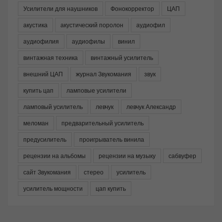
Усилители для наушников
Фонокорректор
ЦАП
акустика
акустический поролон
аудиофил
аудиофилия
аудиофилы
винил
винтажная техника
винтажный усилитель
внешний ЦАП
журнал Звукомания
звук
купить цап
ламповые усилители
ламповый усилитель
левчук
левчук Александр
меломан
предварительный усилитель
предусилитель
проигрыватель винила
рецензии на альбомы
рецензии на музыку
сабвуфер
сайт Звукомания
стерео
усилитель
усилитель мощности
цап купить