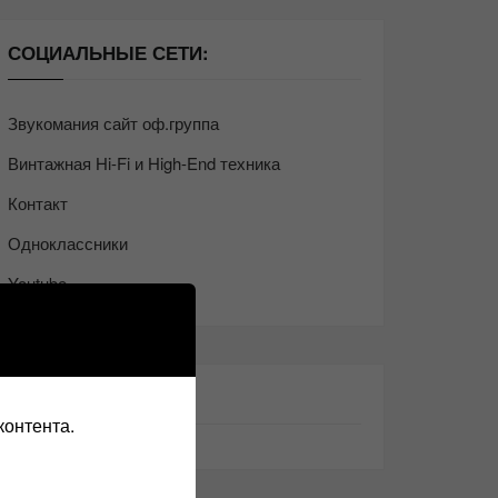
СОЦИАЛЬНЫЕ СЕТИ:
Звукомания сайт оф.группа
Винтажная Hi-Fi и High-End техника
Контакт
Одноклассники
Youtube
ТАКЖЕ ЧИТАЕМ:
контента.