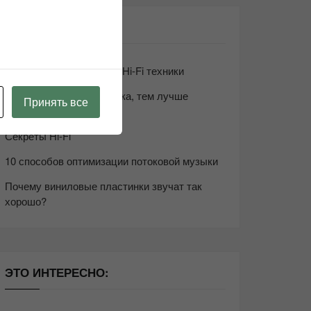
СВЕЖИЕ ЗАПИСИ
Возьмите друга в салон Hi-Fi техники
Чем дороже аудиотехника, тем лучше
Принять все
звучит?
Секреты Hi-Fi
10 способов оптимизации потоковой музыки
Почему виниловые пластинки звучат так
хорошо?
ЭТО ИНТЕРЕСНО: