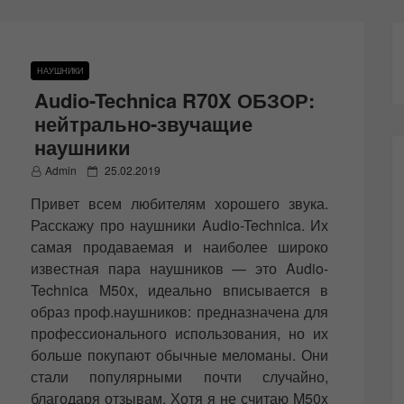
НАУШНИКИ
Audio-Technica R70X ОБЗОР:
нейтрально-звучащие
наушники
P
Admin
25.02.2019
o
Привет всем любителям хорошего звука.
s
t
Расскажу про наушники Audio-Technica. Их
e
самая продаваемая и наиболее широко
d
известная пара наушников — это Audio-
o
n
Technica M50x, идеально вписывается в
образ проф.наушников: предназначена для
профессионального использования, но их
больше покупают обычные меломаны. Они
стали популярными почти случайно,
благодаря отзывам. Хотя я не считаю M50x