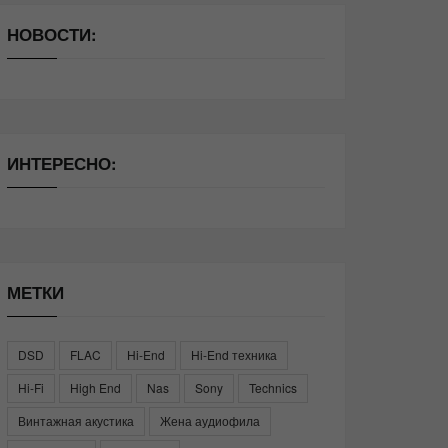
НОВОСТИ:
ИНТЕРЕСНО:
МЕТКИ
DSD
FLAC
Hi-End
Hi-End техника
Hi-Fi
High End
Nas
Sony
Technics
Винтажная акустика
Жена аудиофила