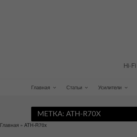
Перейти
к
содержимому
Hi-F
Главная
Статьи
Усилители
МЕТКА:
ATH-R70X
Главная
»
ATH-R70x