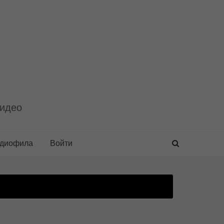
видео
удиофила
Войти