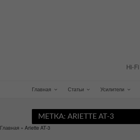
Перейти
к
содержимому
Hi-F
Главная
Статьи
Усилители
МЕТКА:
ARIETTE AT-3
Главная
»
Ariette AT-3