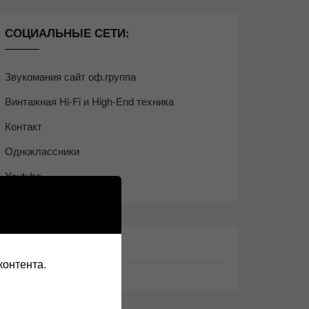
СОЦИАЛЬНЫЕ СЕТИ:
Звукомания сайт оф.группа
Винтажная Hi-Fi и High-End техника
Контакт
Одноклассники
Youtube
ТАКЖЕ ЧИТАЕМ:
контента.