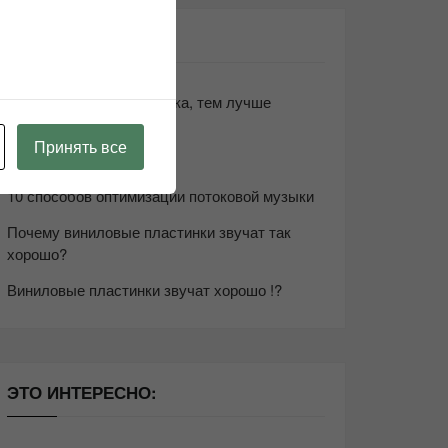
СВЕЖИЕ ЗАПИСИ
Чем дороже аудиотехника, тем лучше
звучит?
Принять все
Секреты Hi-Fi
10 способов оптимизации потоковой музыки
Почему виниловые пластинки звучат так
хорошо?
Виниловые пластинки звучат хорошо !?
ЭТО ИНТЕРЕСНО: