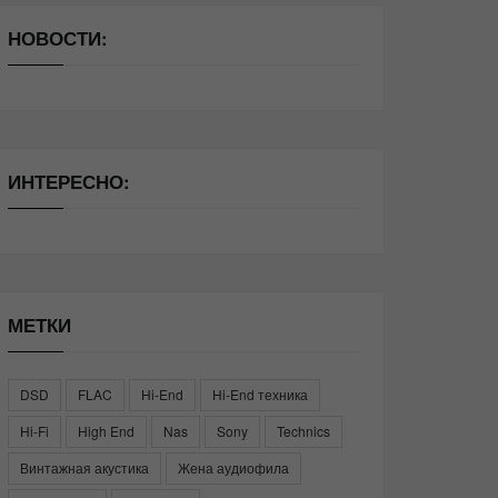
НОВОСТИ:
ИНТЕРЕСНО:
МЕТКИ
DSD
FLAC
Hi-End
Hi-End техника
Hi-Fi
High End
Nas
Sony
Technics
Винтажная акустика
Жена аудиофила