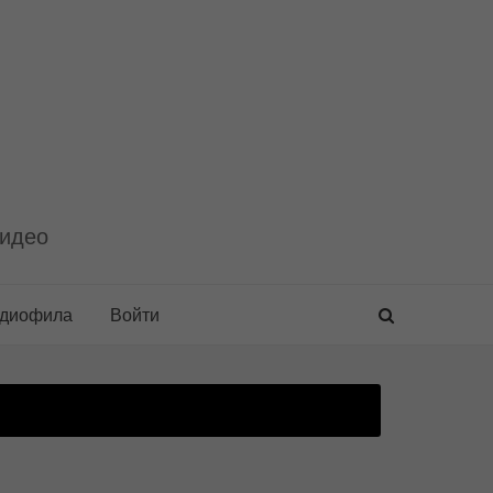
видео
удиофила
Войти