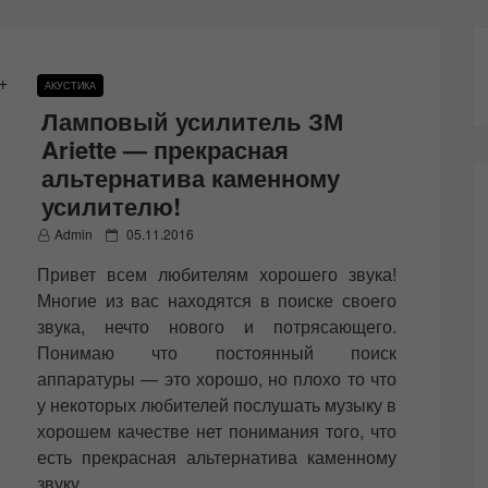
АКУСТИКА
Ламповый усилитель ЗМ
Ariette — прекрасная
альтернатива каменному
усилителю!
P
Admin
05.11.2016
o
Привет всем любителям хорошего звука!
s
t
Многие из вас находятся в поиске своего
e
звука, нечто нового и потрясающего.
d
Понимаю что постоянный поиск
o
n
аппаратуры — это хорошо, но плохо то что
у некоторых любителей послушать музыку в
хорошем качестве нет понимания того, что
есть прекрасная альтернатива каменному
звуку.