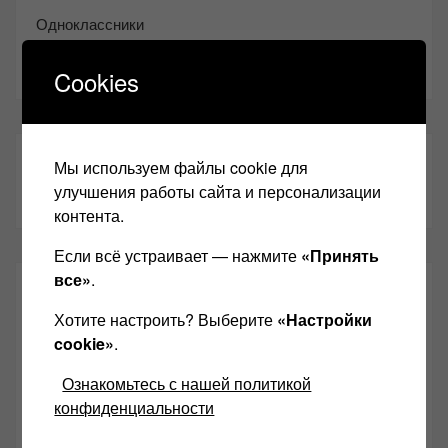
Одноклассники
Youtube
Cookies
ТАКЖЕ ЧИТАЕМ:
Мы используем файлы cookie для
улучшения работы сайта и персонализации
контента.
Если всё устраивает — нажмите
«Принять
все»
.
СВЕЖИЕ ЗАПИСИ
Хотите настроить? Выберите
«Настройки
cookie»
.
Возьмите друга в салон Hi-Fi техники
Ознакомьтесь с нашей политикой
Чем дороже аудиотехника, тем лучше звучит?
конфиденциальности
Секреты Hi-Fi