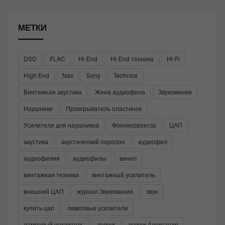
МЕТКИ
DSD
FLAC
Hi-End
Hi-End техника
Hi-Fi
High End
Nas
Sony
Technics
Винтажная акустика
Жена аудиофила
Звукомания
Наушники
Проигрыватель пластинок
Усилители для наушников
Фонокорректор
ЦАП
акустика
акустический поролон
аудиофил
аудиофилия
аудиофилы
винил
винтажная техника
винтажный усилитель
внешний ЦАП
журнал Звукомания
звук
купить цап
ламповые усилители
ламповый усилитель
левчук
левчук Александр