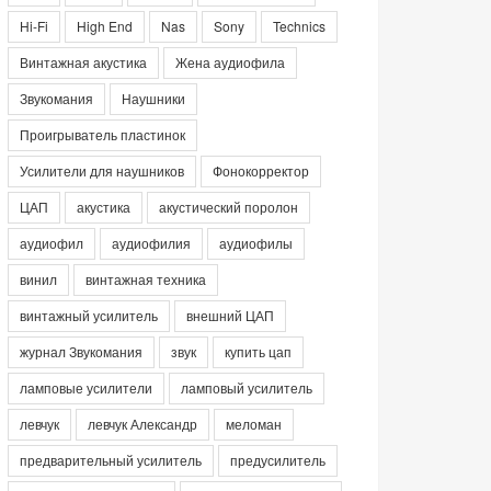
Hi-Fi
High End
Nas
Sony
Technics
Винтажная акустика
Жена аудиофила
Звукомания
Наушники
Проигрыватель пластинок
Усилители для наушников
Фонокорректор
ЦАП
акустика
акустический поролон
аудиофил
аудиофилия
аудиофилы
винил
винтажная техника
винтажный усилитель
внешний ЦАП
журнал Звукомания
звук
купить цап
ламповые усилители
ламповый усилитель
левчук
левчук Александр
меломан
предварительный усилитель
предусилитель