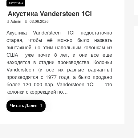
АКУСТИКА
Акустика Vandersteen 1Ci
P
Admin
03.06.2026
o
Акустика Vandersteen 1Ci недостаточно
s
t
старая, чтобы её можно было назвать
e
винтажной, но этим напольным колонкам из
d
США уже почти 8 лет, и они всё еще
o
n
находятся в стадии производства. Колонки
Vandersteen (и все их разные варианты)
производятся с 1977 года, а было продано
более 120 000 пар. Vandersteen 1Ci — это
колонки с коррекцией по…
Читать Далее