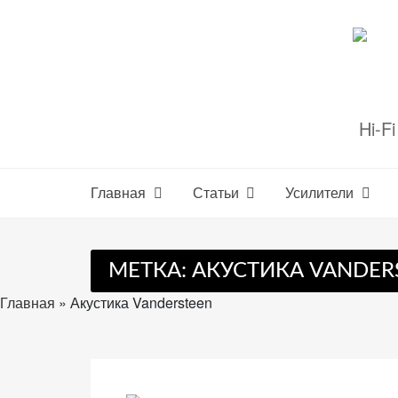
Перейти
к
содержимому
Hi-F
Настройте
файлы
cookie
Главная
Статьи
Усилители
для
Звукомания.
МЕТКА:
АКУСТИКА VANDER
Главная
»
Акустика Vandersteen