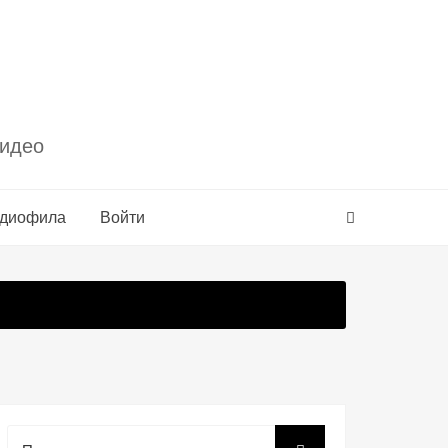
видео
удиофила
Войти
Поиск