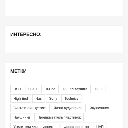
ИНТЕРЕСНО:
МЕТКИ
DSD
FLAC
Hi-End
Hi-End техника
Hi-Fi
High End
Nas
Sony
Technics
Винтажная акустика
Жена аудиофила
Звукомания
Наушники
Проигрыватель пластинок
Усилители для наушников
Фонокорректор
ЦАП