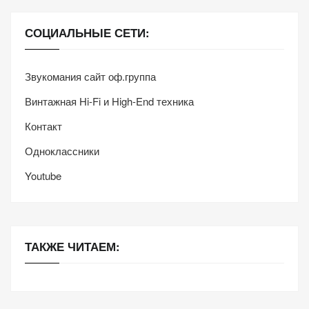
персонализированного
контента и
СОЦИАЛЬНЫЕ СЕТИ:
предложений.
Звукомания сайт оф.группа
Винтажная Hi-Fi и High-End техника
Контакт
Одноклассники
Youtube
ТАКЖЕ ЧИТАЕМ: