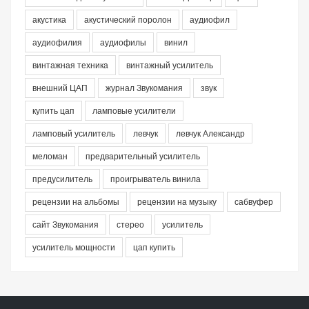
акустика
акустический поролон
аудиофил
аудиофилия
аудиофилы
винил
винтажная техника
винтажный усилитель
внешний ЦАП
журнал Звукомания
звук
купить цап
ламповые усилители
ламповый усилитель
левчук
левчук Александр
меломан
предварительный усилитель
предусилитель
проигрыватель винила
рецензии на альбомы
рецензии на музыку
сабвуфер
сайт Звукомания
стерео
усилитель
усилитель мощности
цап купить