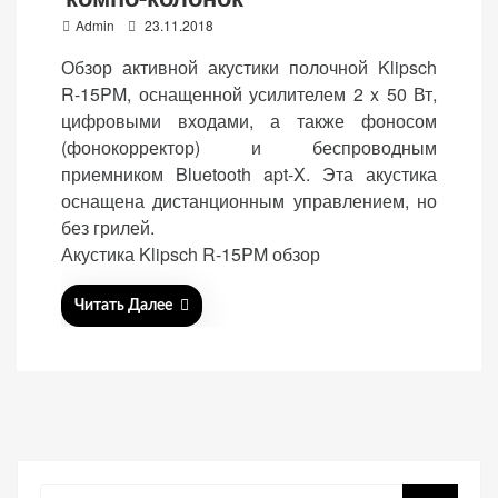
P
Admin
23.11.2018
o
Обзор активной акустики полочной Klipsch
s
R-15PM, оснащенной усилителем 2 x 50 Вт,
t
цифровыми входами, а также фоносом
«Принять
e
(фонокорректор) и беспроводным
все»
d
приемником Bluetooth apt-X. Эта акустика
o
оснащена дистанционным управлением, но
n
без грилей.
Акустика Klipsch R-15PM обзор
Обязательные
«Настройки
(технические)
cookie»
Читать Далее
Необходимы для
работы сайта.
Сохраняют
настройки,
корзину,
авторизацию. Они
необходимы для
Поиск
функционирования