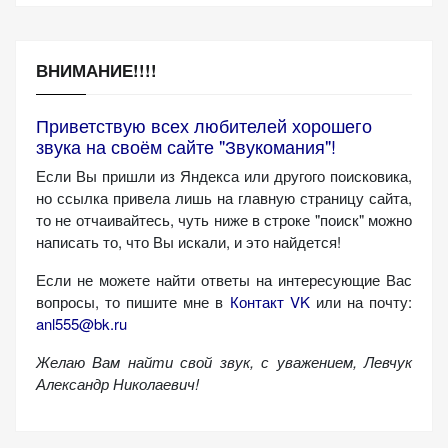
(Яндекс.Метрика).
Анонимно, без
персональных
ВНИМАНИЕ!!!!
данных.
Приветствую всех любителей хорошего
звука на своём сайте "Звукомания"!
Маркетинговые
Если Вы пришли из Яндекса или другого поисковика,
(реклама)
но ссылка привела лишь на главную страницу сайта,
Яндекс.Директ:
то не отчаивайтесь, чуть ниже в строке "поиск" можно
персонализированная
написать то, что Вы искали, и это найдется!
реклама на основе
ваших интересов.
Если не можете найти ответы на интересующие Вас
Рассказывая о своих
вопросы, то пишите мне в
Контакт VK
или на почту:
интересах и
anl555@bk.ru
поведении при
Желаю Вам найти свой звук, с уважением,
Левчук
посещении нашего
Александр Николаевич!
сайта, вы повышаете
вероятность
просмотра