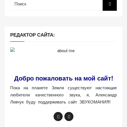
веб-сайта.
Функциональные
Обеспечивают
РЕДАКТОР САЙТА:
нормальную
работу сайта. Если
вы откажетесь от
использования
этих файлов
cookie, некоторые
Добро пожаловать на мой сайт!
функции веб-сайта
исчезнут.
Пока на планете Земля существуют настоящие
любители качественного звука, я, Александр
Левчук буду поддерживать сайт ЗВУКОМАНИЯ!
Статистические
(аналитика)
Анализируют
посещаемость