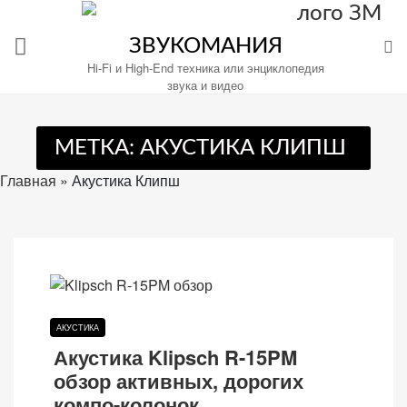
Перейти
к
ЗВУКОМАНИЯ
содержимому
Hi-Fi и High-End техника или энциклопедия
звука и видео
МЕТКА:
АКУСТИКА КЛИПШ
Настройте
файлы
Главная
»
Акустика Клипш
cookie
для
Звукомания.
АКУСТИКА
Акустика Klipsch R-15PM
обзор активных, дорогих
компо-колонок