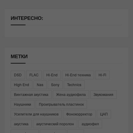
ИНТЕРЕСНО:
МЕТКИ
DSD
FLAC
Hi-End
Hi-End техника
Hi-Fi
High End
Nas
Sony
Technics
Винтажная акустика
Жена аудиофила
Звукомания
Наушники
Проигрыватель пластинок
Усилители для наушников
Фонокорректор
ЦАП
акустика
акустический поролон
аудиофил