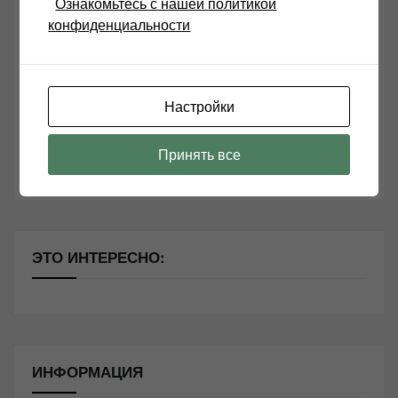
Ознакомьтесь с нашей политикой
конфиденциальности
Возьмите друга в салон Hi-Fi техники
Чем дороже аудиотехника, тем лучше звучит?
Секреты Hi-Fi
Настройки
10 способов оптимизации потоковой музыки
Принять все
Почему виниловые пластинки звучат так хорошо?
ЭТО ИНТЕРЕСНО:
ИНФОРМАЦИЯ