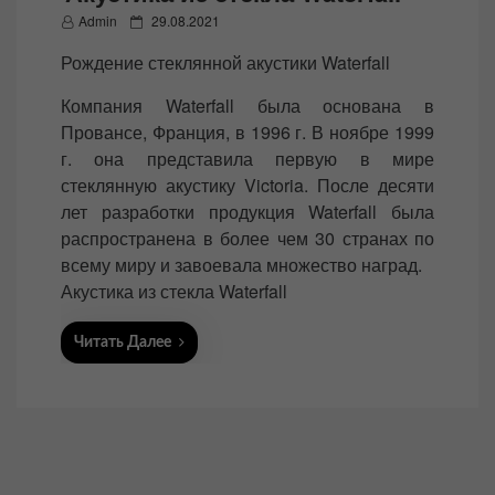
P
Admin
29.08.2021
o
Рождение стеклянной акустики Waterfall
s
t
Компания Waterfall была основана в
e
Провансе, Франция, в 1996 г. В ноябре 1999
d
г. она представила первую в мире
o
стеклянную акустику Victoria. После десяти
n
лет разработки продукция Waterfall была
распространена в более чем 30 странах по
всему миру и завоевала множество наград.
Акустика из стекла Waterfall
Читать Далее