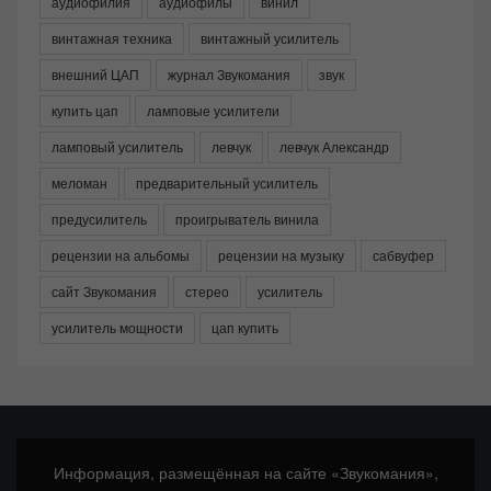
аудиофилия
аудиофилы
винил
винтажная техника
винтажный усилитель
внешний ЦАП
журнал Звукомания
звук
купить цап
ламповые усилители
ламповый усилитель
левчук
левчук Александр
меломан
предварительный усилитель
предусилитель
проигрыватель винила
рецензии на альбомы
рецензии на музыку
сабвуфер
сайт Звукомания
стерео
усилитель
усилитель мощности
цап купить
Информация, размещённая на сайте «Звукомания»,