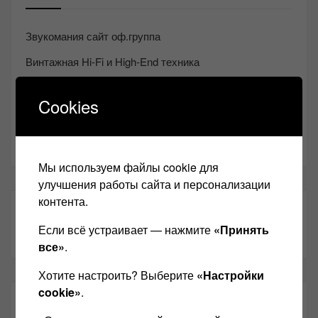
Звукомания сайт оф.группа
Винтажная Hi-Fi и High-End техника
Контакт
Cookies
Одноклассники
Youtube
Мы используем файлы cookie для
улучшения работы сайта и персонализации
контента.
ТАКЖЕ ЧИТАЕМ:
Если всё устраивает — нажмите
«Принять
все»
.
Хотите настроить? Выберите
«Настройки
cookie»
.
СВЕЖИЕ ЗАПИСИ