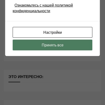
СВЕЖИЕ ЗАПИСИ
Ознакомьтесь с нашей политикой
конфиденциальности
Возьмите друга в салон Hi-Fi техники
Чем дороже аудиотехника, тем лучше звучит?
Настройки
Секреты Hi-Fi
10 способов оптимизации потоковой музыки
Принять все
Почему виниловые пластинки звучат так хорошо?
ЭТО ИНТЕРЕСНО: