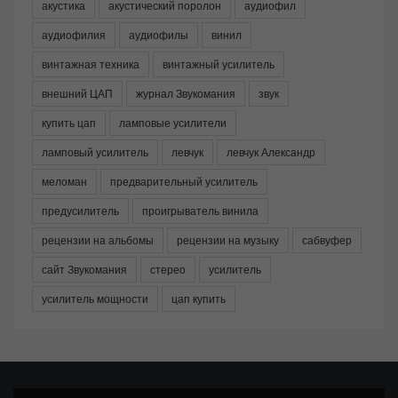
акустика
акустический поролон
аудиофил
аудиофилия
аудиофилы
винил
винтажная техника
винтажный усилитель
внешний ЦАП
журнал Звукомания
звук
купить цап
ламповые усилители
ламповый усилитель
левчук
левчук Александр
меломан
предварительный усилитель
предусилитель
проигрыватель винила
рецензии на альбомы
рецензии на музыку
сабвуфер
сайт Звукомания
стерео
усилитель
усилитель мощности
цап купить