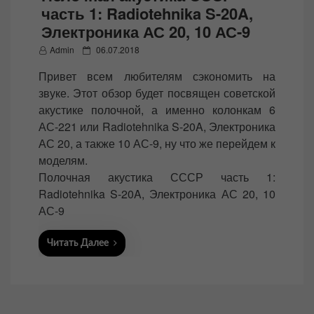
часть 1: Radiotehnika S-20A,
Электроника АС 20, 10 АС-9
P
Admin
06.07.2018
o
Привет всем любителям сэкономить на
s
звуке. Этот обзор будет посвящен советской
t
акустике полочной, а именно колонкам 6
e
АС-221 или Radiotehnika S-20A, Электроника
d
АС 20, а также 10 АС-9, ну что же перейдем к
o
моделям.
n
Полочная акустика СССР часть 1:
Radiotehnika S-20A, Электроника АС 20, 10
АС-9
Читать Далее