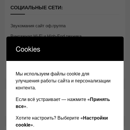
СОЦИАЛЬНЫЕ СЕТИ:
Звукомания сайт оф.группа
Винтажная Hi-Fi и High-End техника
Контакт
Cookies
Одноклассники
Youtube
Мы используем файлы cookie для
улучшения работы сайта и персонализации
контента.
ТАКЖЕ ЧИТАЕМ:
Если всё устраивает — нажмите
«Принять
все»
.
Хотите настроить? Выберите
«Настройки
cookie»
.