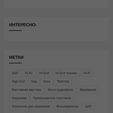
ИНТЕРЕСНО:
МЕТКИ
DSD
FLAC
Hi-End
Hi-End техника
Hi-Fi
High End
Nas
Sony
Technics
Винтажная акустика
Жена аудиофила
Звукомания
Наушники
Проигрыватель пластинок
Усилители для наушников
Фонокорректор
ЦАП