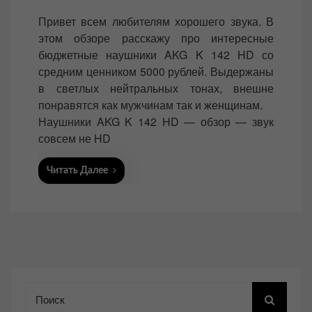
o
Привет всем любителям хорошего звука. В
s
этом обзоре расскажу про интересные
t
бюджетные наушники AKG K 142 HD со
e
средним ценником 5000 рублей. Выдержаны
d
в светлых нейтральных тонах, внешне
o
понравятся как мужчинам так и женщинам.
n
Наушники AKG K 142 HD — обзор — звук
совсем не HD
Читать Далее
Поиск