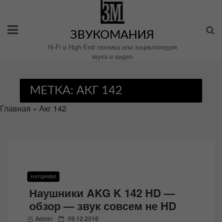
Перейти
к
содержимому
ЗВУКОМАНИЯ
Hi-Fi и High-End техника или энциклопедия
звука и видео
МЕТКА:
АКГ 142
Главная
»
Акг 142
НАУШНИКИ
Наушники AKG K 142 HD —
обзор — звук совсем не HD
P
Admin
09.12.2016