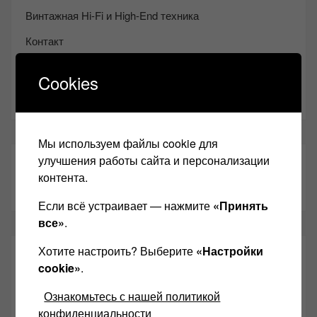
Винтажная Hi-Fi и High-End техника
Контакт
Одноклассники
Cookies
Youtube
Мы используем файлы cookie для
улучшения работы сайта и персонализации
ТАКЖЕ ЧИТАЕМ:
контента.
Если всё устраивает — нажмите
«Принять
все»
.
Хотите настроить? Выберите
«Настройки
СВЕЖИЕ ЗАПИСИ
cookie»
.
Ознакомьтесь с нашей политикой
Возьмите друга в салон Hi-Fi техники
конфиденциальности