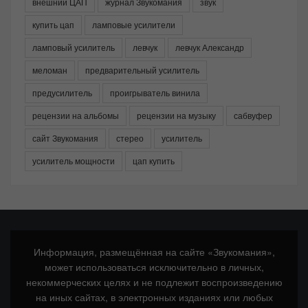
внешний ЦАП
журнал Звукомания
звук
купить цап
ламповые усилители
ламповый усилитель
левчук
левчук Александр
меломан
предварительный усилитель
предусилитель
проигрыватель винила
рецензии на альбомы
рецензии на музыку
сабвуфер
сайт Звукомания
стерео
усилитель
усилитель мощности
цап купить
Информация, размещённая на сайте «Звукомания»,
может использоваться исключительно в личных,
некоммерческих целях и не подлежит воспроизведению
на иных сайтах, в электронных изданиях или любых