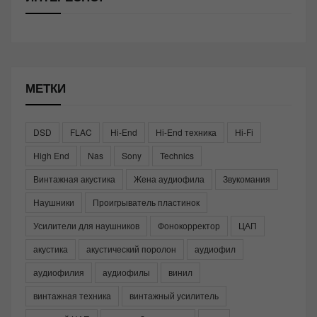
МЕТКИ
DSD
FLAC
Hi-End
Hi-End техника
Hi-Fi
High End
Nas
Sony
Technics
Винтажная акустика
Жена аудиофила
Звукомания
Наушники
Проигрыватель пластинок
Усилители для наушников
Фонокорректор
ЦАП
акустика
акустический поролон
аудиофил
аудиофилия
аудиофилы
винил
винтажная техника
винтажный усилитель