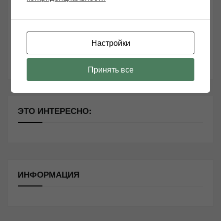
Чем дороже аудиотехника, тем лучше звучит?
Секреты Hi-Fi
10 способов оптимизации потоковой музыки
Настройки
Почему виниловые пластинки звучат так хорошо?
Принять все
ЭТО ИНТЕРЕСНО:
ИНФОРМАЦИЯ