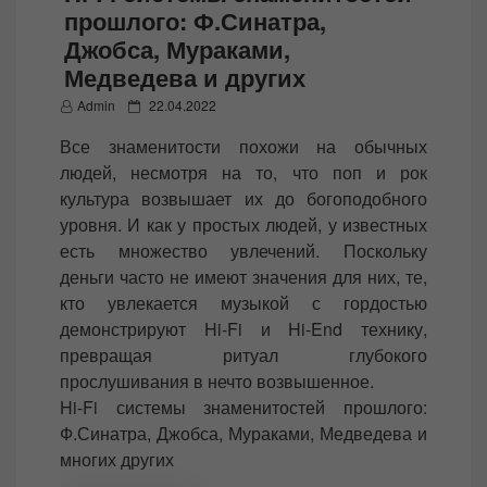
прошлого: Ф.Синатра,
Джобса, Мураками,
Медведева и других
P
Admin
22.04.2022
o
Все знаменитости похожи на обычных
s
людей, несмотря на то, что поп и рок
t
культура возвышает их до богоподобного
e
уровня. И как у простых людей, у известных
d
есть множество увлечений. Поскольку
o
деньги часто не имеют значения для них, те,
n
кто увлекается музыкой с гордостью
демонстрируют Hi-Fi и Hi-End технику,
превращая ритуал глубокого
прослушивания в нечто возвышенное.
Hi-Fi системы знаменитостей прошлого:
Ф.Синатра, Джобса, Мураками, Медведева и
многих других