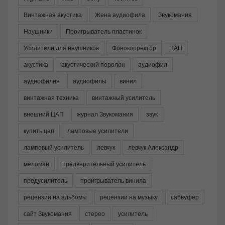
Винтажная акустика
Жена аудиофила
Звукомания
Наушники
Проигрыватель пластинок
Усилители для наушников
Фонокорректор
ЦАП
акустика
акустический поролон
аудиофил
аудиофилия
аудиофилы
винил
винтажная техника
винтажный усилитель
внешний ЦАП
журнал Звукомания
звук
купить цап
ламповые усилители
ламповый усилитель
левчук
левчук Александр
меломан
предварительный усилитель
предусилитель
проигрыватель винила
рецензии на альбомы
рецензии на музыку
сабвуфер
сайт Звукомания
стерео
усилитель