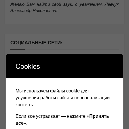
Желаю Вам найти свой звук, с уважением,
Левчук
Александр Николаевич!
СОЦИАЛЬНЫЕ СЕТИ:
Звукомания сайт оф.группа
Cookies
Винтажная Hi-Fi и High-End техника
Контакт
Мы используем файлы cookie для
Одноклассники
улучшения работы сайта и персонализации
Youtube
контента.
Если всё устраивает — нажмите
«Принять
все»
.