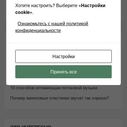
ТАКЖЕ ЧИТАЕМ:
Хотите настроить? Выберите
«Настройки
cookie»
.
Ознакомьтесь с нашей политикой
конфиденциальности
СВЕЖИЕ ЗАПИСИ
Настройки
Возьмите друга в салон Hi-Fi техники
Чем дороже аудиотехника, тем лучше звучит?
Принять все
Секреты Hi-Fi
10 способов оптимизации потоковой музыки
Почему виниловые пластинки звучат так хорошо?
ЭТО ИНТЕРЕСНО: