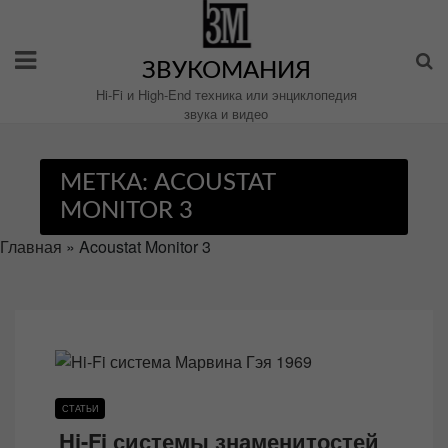
Перейти
к
содержимому
ЗВУКОМАНИЯ
Hi-Fi и High-End техника или энциклопедия
звука и видео
МЕТКА:
ACOUSTAT
MONITOR 3
Главная
»
Acoustat Monitor 3
СТАТЬИ
Hi-Fi системы знаменитостей