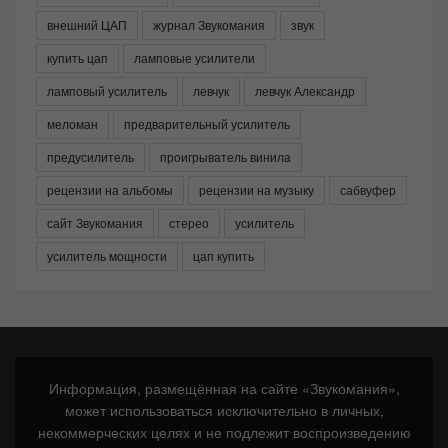
внешний ЦАП
журнал Звукомания
звук
купить цап
ламповые усилители
ламповый усилитель
левчук
левчук Александр
меломан
предварительный усилитель
предусилитель
проигрыватель винила
рецензии на альбомы
рецензии на музыку
сабвуфер
сайт Звукомания
стерео
усилитель
усилитель мощности
цап купить
Информация, размещённая на сайте «Звукомания»,
может использоваться исключительно в личных,
некоммерческих целях и не подлежит воспроизведению