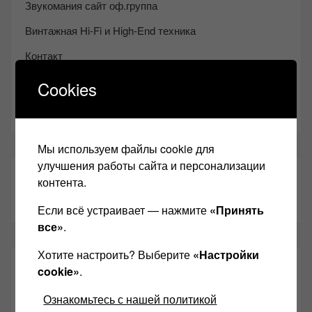
Звукомания сайт оф.группа
Винтажная Hi-Fi и High-End техника
Контакт
Одноклассники
Cookies
Youtube
Мы используем файлы cookie для
улучшения работы сайта и персонализации
ТАКЖЕ ЧИТАЕМ:
контента.
Если всё устраивает — нажмите
«Принять
все»
.
Хотите настроить? Выберите
«Настройки
СВЕЖИЕ ЗАПИСИ
cookie»
.
Ознакомьтесь с нашей политикой
Возьмите друга в салон Hi-Fi техники