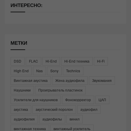
ИНТЕРЕСНО:
МЕТКИ
DSD
FLAC
Hi-End
Hi-End техника
Hi-Fi
High End
Nas
Sony
Technics
Винтажная акустика
Жена аудиофила
Звукомания
Наушники
Проигрыватель пластинок
Усилители для наушников
Фонокорректор
ЦАП
акустика
акустический поролон
аудиофил
аудиофилия
аудиофилы
винил
винтажная техника
винтажный усилитель