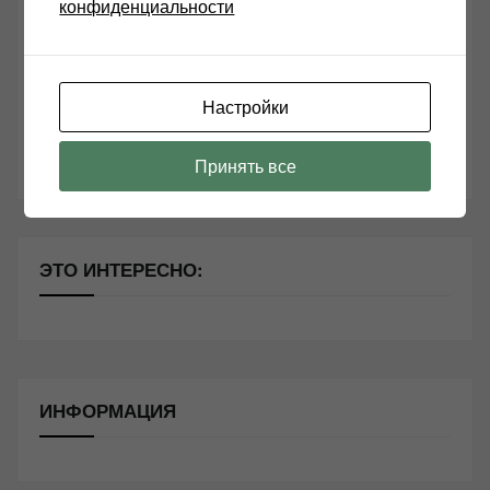
конфиденциальности
Чем дороже аудиотехника, тем лучше звучит?
Секреты Hi-Fi
Настройки
10 способов оптимизации потоковой музыки
Почему виниловые пластинки звучат так хорошо?
Принять все
ЭТО ИНТЕРЕСНО:
ИНФОРМАЦИЯ