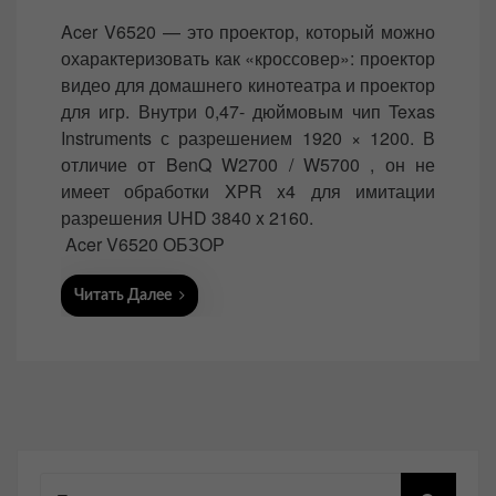
o
Acer V6520 — это проектор, который можно
s
охарактеризовать как «кроссовер»: проектор
t
видео для домашнего кинотеатра и проектор
e
для игр. Внутри 0,47- дюймовым чип Texas
d
Instruments с разрешением 1920 × 1200. В
o
отличие от BenQ W2700 / W5700 , он не
n
имеет обработки XPR x4 для имитации
разрешения UHD 3840 x 2160.
Acer V6520 ОБЗОР
Читать Далее
Поиск