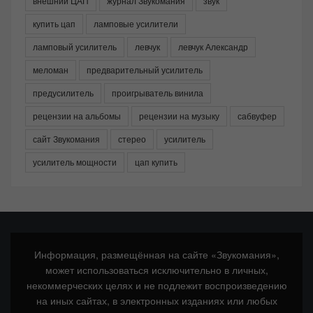
внешний ЦАП
журнал Звукомания
звук
купить цап
ламповые усилители
ламповый усилитель
левчук
левчук Александр
меломан
предварительный усилитель
предусилитель
проигрыватель винила
рецензии на альбомы
рецензии на музыку
сабвуфер
сайт Звукомания
стерео
усилитель
усилитель мощности
цап купить
Информация, размещённая на сайте «Звукомания»,
может использоваться исключительно в личных,
некоммерческих целях и не подлежит воспроизведению
на иных сайтах, в электронных изданиях или любых