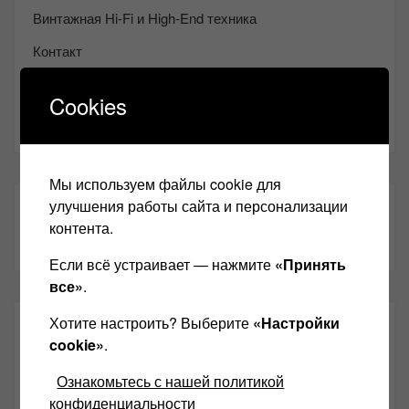
Винтажная Hi-Fi и High-End техника
Контакт
Одноклассники
Cookies
Youtube
Мы используем файлы cookie для
улучшения работы сайта и персонализации
ТАКЖЕ ЧИТАЕМ:
контента.
Если всё устраивает — нажмите
«Принять
все»
.
Хотите настроить? Выберите
«Настройки
СВЕЖИЕ ЗАПИСИ
cookie»
.
Ознакомьтесь с нашей политикой
Возьмите друга в салон Hi-Fi техники
конфиденциальности