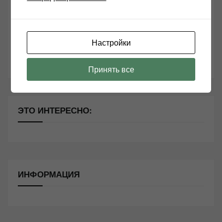
Чем дороже аудиотехника, тем лучше звучит?
Секреты Hi-Fi
10 способов оптимизации потоковой музыки
Настройки
Почему виниловые пластинки звучат так хорошо?
Принять все
ЭТО ИНТЕРЕСНО:
ИНФОРМАЦИЯ