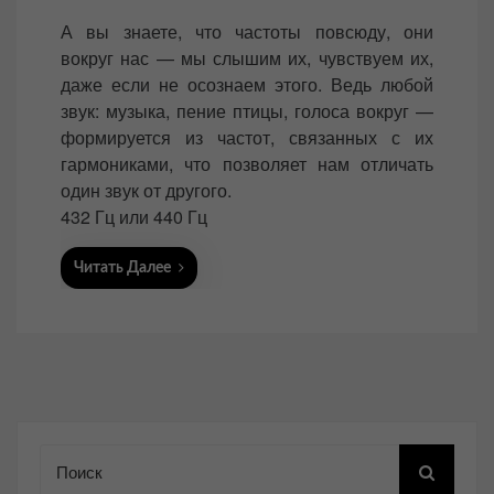
o
А вы знаете, что частоты повсюду, они
s
вокруг нас — мы слышим их, чувствуем их,
t
даже если не осознаем этого. Ведь любой
e
звук: музыка, пение птицы, голоса вокруг —
d
формируется из частот, связанных с их
o
гармониками, что позволяет нам отличать
n
один звук от другого.
432 Гц или 440 Гц
Читать Далее
Поиск