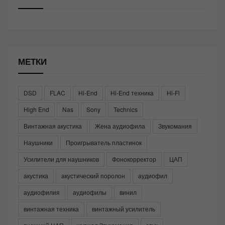
МЕТКИ
DSD
FLAC
Hi-End
Hi-End техника
Hi-Fi
High End
Nas
Sony
Technics
Винтажная акустика
Жена аудиофила
Звукомания
Наушники
Проигрыватель пластинок
Усилители для наушников
Фонокорректор
ЦАП
акустика
акустический поролон
аудиофил
аудиофилия
аудиофилы
винил
винтажная техника
винтажный усилитель