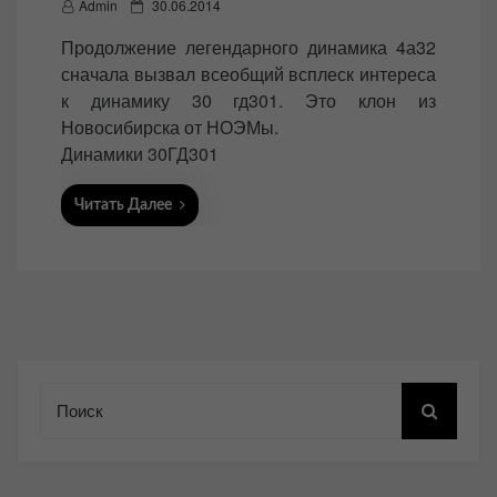
P
Admin
30.06.2014
o
Продолжение легендарного динамика 4а32
s
сначала вызвал всеобщий всплеск интереса
t
к динамику 30 гд301. Это клон из
e
Новосибирска от НОЭМы.
d
Динамики 30ГД301
o
n
Читать Далее
Поиск