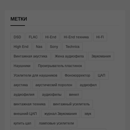
МЕТКИ
DSD
FLAC
Hi-End
Hi-End техника
Hi-Fi
High End
Nas
Sony
Technics
Винтажная акустика
Жена аудиофила
Звукомания
Наушники
Проигрыватель пластинок
Усилители для наушников
Фонокорректор
ЦАП
акустика
акустический поролон
аудиофил
аудиофилия
аудиофилы
винил
винтажная техника
винтажный усилитель
внешний ЦАП
журнал Звукомания
звук
купить цап
ламповые усилители