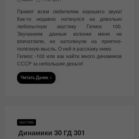
o
Привет всем любителям хорошего звука!
s
Как-то недавно наткнулся на довольно
t
любопытную акустику Гелиос 100.
e
Звучанием данные колонки меня не
d
впечатлили, но натолкнули на приятно-
o
полезную мысль. О ней я расскажу ниже.
n
Гелиос -100 или как найти много динамиков
СССР за небольшие деньги!
Читать Далее
АКУСТИКА
Динамики 30 ГД 301