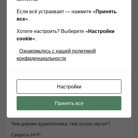
Одноклассники
Если всё устраивает — нажмите
«Принять
все»
.
Youtube
Хотите настроить? Выберите
«Настройки
cookie»
.
Ознакомьтесь с нашей политикой
ТАКЖЕ ЧИТАЕМ:
конфиденциальности
Настройки
СВЕЖИЕ ЗАПИСИ
Принять все
Возьмите друга в салон Hi-Fi техники
Чем дороже аудиотехника, тем лучше звучит?
Секреты Hi-Fi