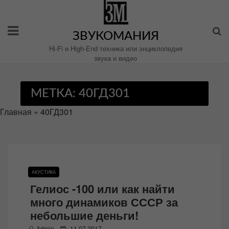
Перейти
к
содержимому
ЗВУКОМАНИЯ
Hi-Fi и High-End техника или энциклопедия
звука и видео
МЕТКА:
40ГД301
Главная
»
40ГД301
АКУСТИКА
Гелиос -100 или как найти
много динамиков СССР за
небольшие деньги!
P
Admin
11.07.2017