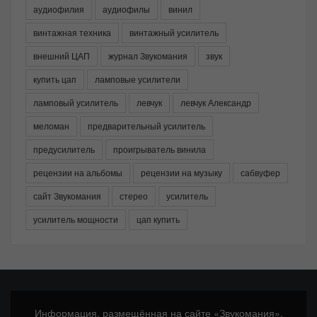
аудиофилия
аудиофилы
винил
винтажная техника
винтажный усилитель
внешний ЦАП
журнал Звукомания
звук
купить цап
ламповые усилители
ламповый усилитель
левчук
левчук Александр
меломан
предварительный усилитель
предусилитель
проигрыватель винила
рецензии на альбомы
рецензии на музыку
сабвуфер
сайт Звукомания
стерео
усилитель
усилитель мощности
цап купить
Информация, размещённая на сайте «Звукомания»,