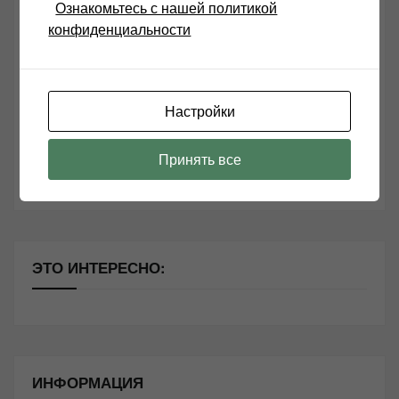
Ознакомьтесь с нашей политикой
конфиденциальности
Возьмите друга в салон Hi-Fi техники
Чем дороже аудиотехника, тем лучше звучит?
Настройки
Секреты Hi-Fi
10 способов оптимизации потоковой музыки
Принять все
Почему виниловые пластинки звучат так хорошо?
ЭТО ИНТЕРЕСНО:
ИНФОРМАЦИЯ