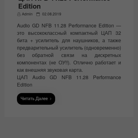
Edition
P
Admin
02.08.2019
o
Audio GD NFB 11.28 Performance Edition —
s
это высококлассный компактный ЦАП 32
t
бита + усилитель для наушников, а также
e
предварительный усилитель (одновременно)
d
без обратной связи на дискретных
o
компонентах (не ОУ!!). Отлично работает и
n
как внешняя звуковая карта.
ЦАП Audio GD NFB 11.28 Performance
Edition
Читать Далее