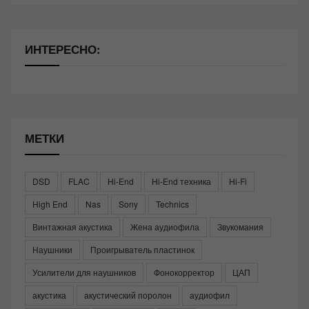
ИНТЕРЕСНО:
МЕТКИ
DSD
FLAC
Hi-End
Hi-End техника
Hi-Fi
High End
Nas
Sony
Technics
Винтажная акустика
Жена аудиофила
Звукомания
Наушники
Проигрыватель пластинок
Усилители для наушников
Фонокорректор
ЦАП
акустика
акустический поролон
аудиофил