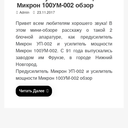
Микрон 100УМ-002 обзор
P
Admin
23.11.2017
o
Привет всем любителям хорошего звука! В
s
этом мини-обзоре расскажу о такой 2
t
«Принять
блочной апаратуре, как предусилитель
e
все»
Микрон УП-002 и усилитель мощности
d
Микрон 100УМ-002. С 91 года выпускались
o
заводом им Фрунзе, в городе Нижний
n
Новгород.
Обязательные
Предусилитель Микрон УП-002 и усилитель
«Настройки
(технические)
мощности Микрон 100УМ-002 обзор
cookie»
Необходимы для
работы сайта.
Читать Далее
Сохраняют
настройки,
корзину,
авторизацию. Они
необходимы для
функционирования