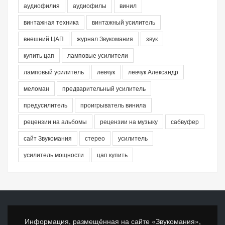
аудиофилия
аудиофилы
винил
винтажная техника
винтажный усилитель
внешний ЦАП
журнал Звукомания
звук
купить цап
ламповые усилители
ламповый усилитель
левчук
левчук Александр
меломан
предварительный усилитель
предусилитель
проигрыватель винила
рецензии на альбомы
рецензии на музыку
сабвуфер
сайт Звукомания
стерео
усилитель
усилитель мощности
цап купить
Информация, размещённая на сайте «Звукомания»,