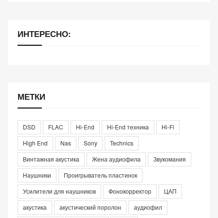
ИНТЕРЕСНО:
МЕТКИ
DSD
FLAC
Hi-End
Hi-End техника
Hi-Fi
High End
Nas
Sony
Technics
Винтажная акустика
Жена аудиофила
Звукомания
Наушники
Проигрыватель пластинок
Усилители для наушников
Фонокорректор
ЦАП
акустика
акустический поролон
аудиофил