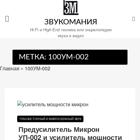
Перейти
к
содержимому
ЗВУКОМАНИЯ
Hi-Fi и High-End техника или энциклопедия
звука и видео
Настройте
МЕТКА:
100УМ-002
файлы
cookie
Главная
»
100УМ-002
для
Звукомания.
ТРАНЗИСТОРНЫЙ И МИКРОСХЕМНЫЙ ЗВУК
Предусилитель Микрон
УП-002 и усилитель мощности