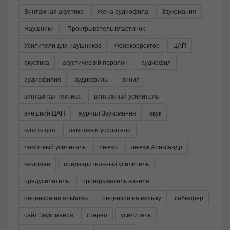
Винтажная акустика
Жена аудиофила
Звукомания
Наушники
Проигрыватель пластинок
Усилители для наушников
Фонокорректор
ЦАП
акустика
акустический поролон
аудиофил
аудиофилия
аудиофилы
винил
винтажная техника
винтажный усилитель
внешний ЦАП
журнал Звукомания
звук
купить цап
ламповые усилители
ламповый усилитель
левчук
левчук Александр
меломан
предварительный усилитель
предусилитель
проигрыватель винила
рецензии на альбомы
рецензии на музыку
сабвуфер
сайт Звукомания
стерео
усилитель