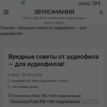
Перейти
к
ЗВУКОМАНИЯ
содержимому
Hi-Fi и High-End техника или энциклопедия
звука и видео
Главная
»
Вредные советы от аудиофила — для
аудиофилов!
Вредные советы от аудиофила
— для аудиофилов!
P
Admin
22.11.2016
o
Аудиофил ПК
,
Жена аудиофила
,
Статьи
s
Нет комментариев
t
e
Усилитель Rotel RB-1090 подключение
d