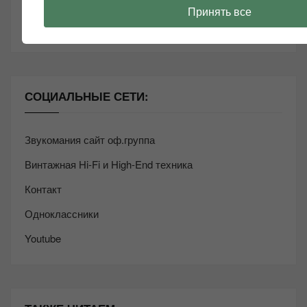
Желаю Вам найти свой звук, с уважением,
Левчук
Принять все
Александр Николаевич!
СОЦИАЛЬНЫЕ СЕТИ:
Звукомания сайт оф.группа
Винтажная Hi-Fi и High-End техника
Контакт
Одноклассники
Youtube