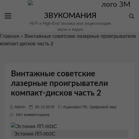
Перейти
к
ЗВУКОМАНИЯ
содержимому
Hi-Fi и High-End техника или энциклопедия
звука и видео
Главная
»
Винтажные советские лазерные проигрыватели
компакт-дисков часть 2
Винтажные советские
лазерные проигрыватели
компакт-дисков часть 2
P
Admin
30.12.2018
Аудиофил ПК
,
Цифровой звук
o
Нет комментариев
s
t
Эстония ЛП-003С
e