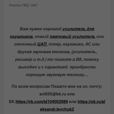
Реатон ПКД 124С
Вам нужен хороший
усилитель для
наушников
, новый
ламповый усилитель
или
отличный
ЦАП
, плеер, наушники, АС или
другая звуковая техника, (усилитель,
ресивер и т.д.) то пишите в ВК, помогу
выгодно и с гарантией приобрести
хорошую звуковую технику…
По всем вопросам Пишите мне на эл. почту:
anl555@bk.ru или
ВК
https://vk.com/id104002989
или
https://ok.ru/al
eksandr.levchuk2