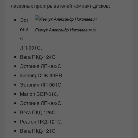
лазерных проигрывателей компакт-дисков:
Эст
они
Левчук Александр Николаевич
©
я
ЛП-001С,
Вега ПКД-124С,
Эстония ЛП-003С,
Iseberg CDK-90PR,
Эстония ЛП-001С,
Marion CDP-610,
Эстония ЛП-002С,
Вега ПКД-126С,
Реатон ПКД-121С,
Вега ПКД-121С,