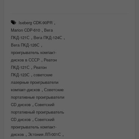
,
Iseberg CDK-90PR
,
Marion CDP-610
Вега
,
,
ПКД-121С
Вега ПКД-124С
,
Вега ПКД-126С
проигрыватель компакт-
,
дисков в СССР
Реатон
,
ПКД-121С
Реатон
,
ПКД-123С
советские
лазерные проигрыватели
,
компакт-дисков
Советские
портативные проигрыватели
,
CD дисков
Советский
портативный проигрыватель
,
CD дисков
Советский
проигрыватель компакт-
,
,
дисков
Эстония ЛП-001С