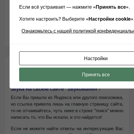
Пока на планете Земля существуют настоящие
Если всё устраивает — нажмите
«Принять все»
.
любители качественного звука, я, Александр
Левчук буду поддерживать сайт ЗВУКОМАНИЯ!
Хотите настроить? Выберите
«Настройки cookie»
Ознакомьтесь с нашей политикой конфиденциаль
Настройки
ВНИМАНИЕ!!!!
Принять все
Приветствую всех любителей хорошего
звука на своём сайте "Звукомания"!
Если Вы пришли из Яндекса или другого поисковика,
но ссылка привела лишь на главную страницу сайта,
то не отчаивайтесь, чуть ниже в строке "поиск" можно
написать то, что Вы искали, и это найдется!
Если не можете найти ответы на интересующие Вас