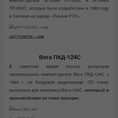
компакт-дисков Эстония ЛП-003С и Эстония
ЛП-002С, которые были разработаны в 1989 году
в Таллине на заводе «Пунане РЭТ».
ЦАП РСМ2706 + 4398
Вега ПКД-124С
В советское время опытно выпускали
проигрыватель компакт-дисков Вега ПКД-124С с
1994 г. на Бердском радиозаводе. CD плеер
выпускали для комплекса Вега-124С,
который в
производство не стал запущен
.