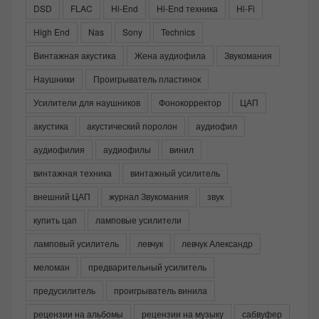
DSD
FLAC
Hi-End
Hi-End техника
Hi-Fi
High End
Nas
Sony
Technics
Винтажная акустика
Жена аудиофила
Звукомания
Наушники
Проигрыватель пластинок
Усилители для наушников
Фонокорректор
ЦАП
акустика
акустический поролон
аудиофил
аудиофилия
аудиофилы
винил
винтажная техника
винтажный усилитель
внешний ЦАП
журнал Звукомания
звук
купить цап
ламповые усилители
ламповый усилитель
левчук
левчук Александр
меломан
предварительный усилитель
предусилитель
проигрыватель винила
рецензии на альбомы
рецензии на музыку
сабвуфер