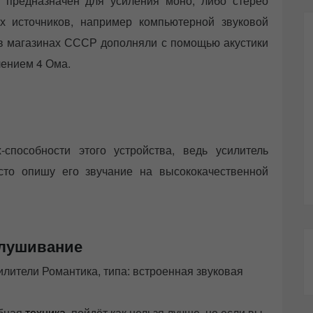
0 предназначен для усиления моно, либо стерео
х источников, например компьютерной звуковой
 в магазинах СССР дополняли с помощью акустики
лением 4 Ома.
способности этого устройства, ведь усилитель
сто опишу его звучание на высококачественной
лушивание
лители Романтика, типа: встроенная звуковая
обная
техника
, пойдёт как нельзя лучше, но если вы