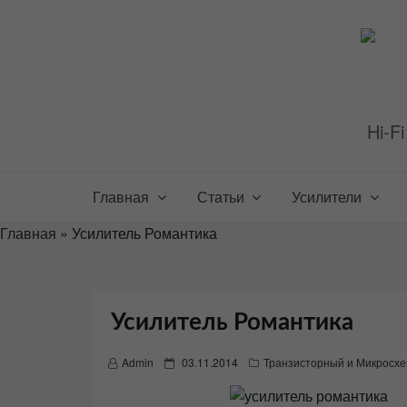
Перейти
к
содержимому
Hi-F
Главная
Статьи
Усилители
Главная
»
Усилитель Романтика
Усилитель Романтика
P
Admin
03.11.2014
Транзисторный и Микросхе
o
s