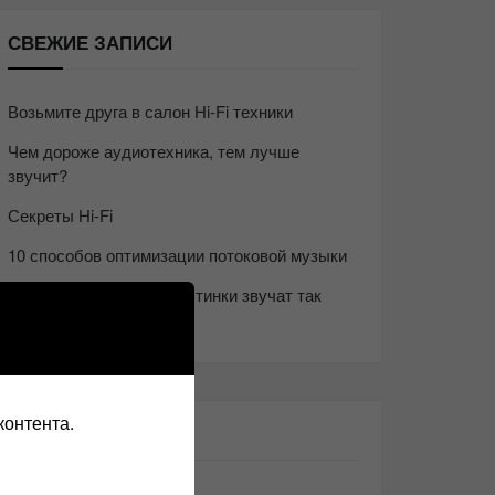
СВЕЖИЕ ЗАПИСИ
Возьмите друга в салон Hi-Fi техники
Чем дороже аудиотехника, тем лучше
звучит?
Секреты Hi-Fi
10 способов оптимизации потоковой музыки
Почему виниловые пластинки звучат так
хорошо?
контента.
ЭТО ИНТЕРЕСНО: