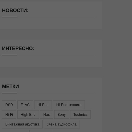
НОВОСТИ:
ИНТЕРЕСНО:
МЕТКИ
DSD
FLAC
Hi-End
Hi-End техника
Hi-Fi
High End
Nas
Sony
Technics
Винтажная акустика
Жена аудиофила