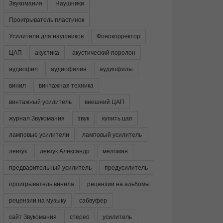
Звукомания
Наушники
Проигрыватель пластинок
Усилители для наушников
Фонокорректор
ЦАП
акустика
акустический поролон
аудиофил
аудиофилия
аудиофилы
винил
винтажная техника
винтажный усилитель
внешний ЦАП
журнал Звукомания
звук
купить цап
ламповые усилители
ламповый усилитель
левчук
левчук Александр
меломан
предварительный усилитель
предусилитель
проигрыватель винила
рецензии на альбомы
рецензии на музыку
сабвуфер
сайт Звукомания
стерео
усилитель