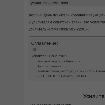
t
усилитель романтика
e
d
o
Добрый день любители хорошего звука дан
n
2 усилителям советской эпохи: это усилит
усилитель «Романтика 50У-220С».
Оглавление:
Усилитель Романтика
Внешний вид и особенности
Прослушивание
Скачать схема, инструкция Усилитель Ром
БЕСПЛАТНО!!!! Размер 2.38 MB
Усилите
Произведены они были: