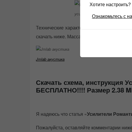
Хотите настроить
усилитель романтика
Ознакомьтесь с н
Технические характеристики «усилитель Р
скачать ниже. Масса любого из представлен
Jmlab акустика
Скачать схема, инструкция 
БЕСПЛАТНО!!!! Размер 2.38 
Я надеюсь что статья «
Усилители Романт
Пожалуйста, оставляйте комментарии ниже,