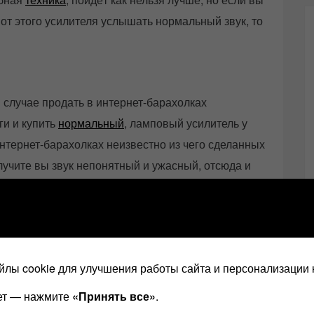
 от этого усилителя услышать нормальный звук, то
 случае продать в интернет-барахолках
ги и купить
нормальный
, ламповый усилитель у
интернет-барахолках неизвестно из чего сделанных
учите вы звук непонятный и ужасный, отсюда и
илителя: мол звук
ерунда
, как из консервной банки,
».
утри что?
лы cookie для улучшения работы сайта и персонализации 
 трансформатор,
радиаторы
и отличный корпус для
ает — нажмите
«Принять все»
.