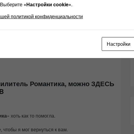
? Выберите
«Настройки cookie»
.
ашей политикой конфиденциальности
омантика» вы найдёте в инструкции которую можно
ных в этой статье усилителей Романтика — 7 кг.
Настройки
Усилитель Романтика, можно ЗДЕСЬ
MB
ика
» хоть как то помогла.
 чтобы я мог вернуться к вам.