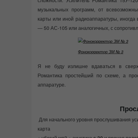
сложности. Усилитель Романтика 15У-12
музыкальных программ, от всевозможны
карты или иной радиоаппаратуры, иногда
— 50 АС-105 или аналогичных, с сопротив
Фонокорректор ЗМ № 3
Я не буду излишне вдаваться в сверх-
Романтика простейший по схеме, а про
аппаратуре.
Прос
Для начального уровня прослушивания уси
карта
+ убогий мп3 + акустика
с-30
и прочая под