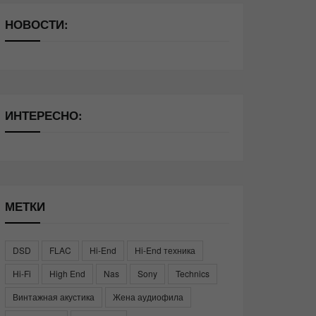
НОВОСТИ:
ИНТЕРЕСНО:
МЕТКИ
DSD
FLAC
Hi-End
Hi-End техника
Hi-Fi
High End
Nas
Sony
Technics
Винтажная акустика
Жена аудиофила