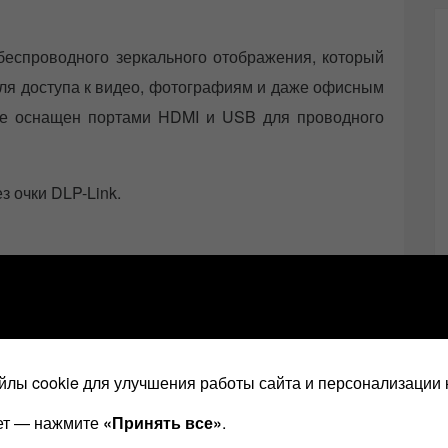
еспроводного зеркального отображения, который
ля доступа к видео, фотографиям и даже офисным
же оснащен портами HDMI и USB для проводного
 очки DLP-Link.
в качестве Bluetooth-динамиков в обеих моделях,
естную марку, как Harman Kardon, хотя я не вижу в
лы cookie для улучшения работы сайта и персонализации 
ает — нажмите
«Принять все»
.