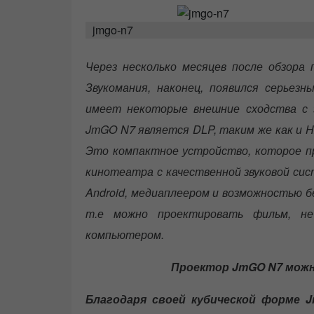
s
t
jmgo-n7
e
d
o
Через несколько месяцев после обзора
n
Звукомания, наконец, появился серье
имеет некоторые внешние сходства с 
JmGO N7 является DLP, таким же как и H
Это компактное устройство, которое п
кинотеатра с качественной звуковой си
Android, медиаплеером и возможностью бес
т.е можно проектировать фильм, не
компьютером.
Проектор JmGO N7 можно
Благодаря своей кубической форме 