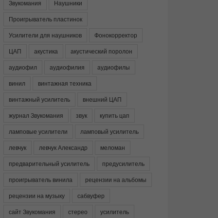
Звукомания
Наушники
Проигрыватель пластинок
Усилители для наушников
Фонокорректор
ЦАП
акустика
акустический поролон
аудиофил
аудиофилия
аудиофилы
винил
винтажная техника
винтажный усилитель
внешний ЦАП
журнал Звукомания
звук
купить цап
ламповые усилители
ламповый усилитель
левчук
левчук Александр
меломан
предварительный усилитель
предусилитель
проигрыватель винила
рецензии на альбомы
рецензии на музыку
сабвуфер
сайт Звукомания
стерео
усилитель