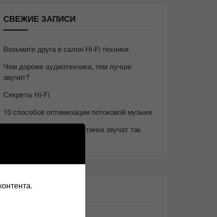
СВЕЖИЕ ЗАПИСИ
Возьмите друга в салон Hi-Fi техники
Чем дороже аудиотехника, тем лучше
звучит?
Секреты Hi-Fi
10 способов оптимизации потоковой музыки
Почему виниловые пластинки звучат так
хорошо?
контента.
ЭТО ИНТЕРЕСНО: