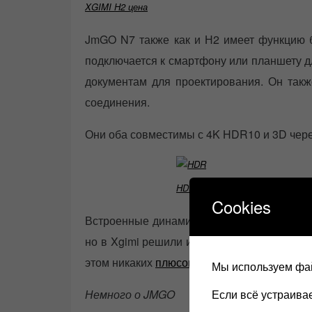
XGIMI H2 цена
JmGO N7 также как и Н2 имеет функцию б
подключается к смартфону или планшету д
документам для проектирования. Он так
соединения.
Они оба совместимы с 4K HDR10 и 3D через
HDR
Cookies
Встроенные динамики можно использовать 
но в Xgimi решили использовать такую изв
этом никаких
плюсов
.
Мы используем фай
Если всё устраив
Немного о JMGO