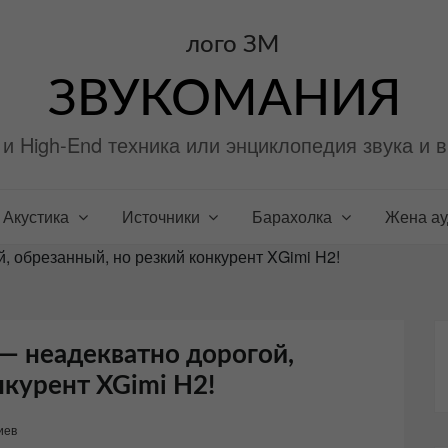
ЗВУКОМАНИЯ
i и High-End техника или энциклопедия звука и 
Акустика
Источники
Барахолка
Жена а
 обрезанный, но резкий конкурент XGimi H2!
— неадекватно дорогой,
нкурент XGimi H2!
иев