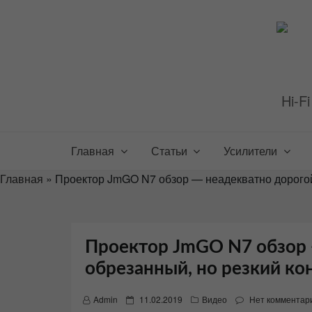
Перейти
к
содержимому
Hi-F
Главная
Статьи
Усилители
Главная
»
Проектор JmGO N7 обзор — неадекватно дорогой,
Проектор JmGO N7 обзор 
обрезанный, но резкий ко
P
Admin
11.02.2019
Видео
Нет комментар
o