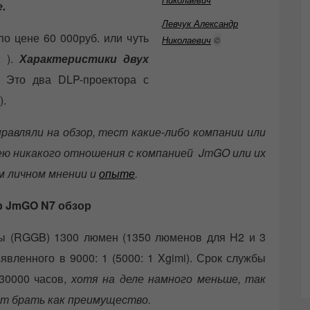
.
Левчук Александр
о цене 60 000руб. или чуть
Николаевич
©
2 ).
Характеристики двух
Это два DLP-проектора с
).
авляли на обзор, тест какие-либо компании или
мею никакого отношения с компанией JmGO или их
ём личном мнении и
опыте
.
р JmGO N7 обзор
 (RGGB) 1300 люмен (1350 люменов для H2 и 3
вленного в 9000: 1 (5000: 1 Xgimi). Срок службы
 30000 часов,
хотя на деле намного меньше, так
ит брать как преимущество.